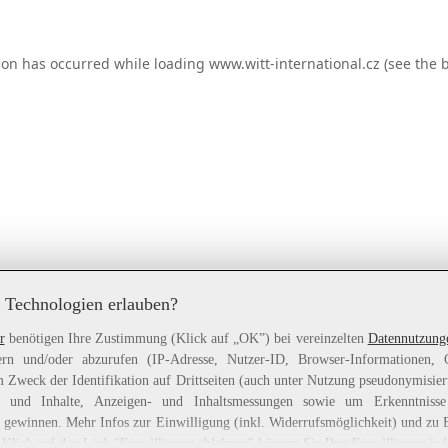
ion has occurred while loading
www.witt-international.cz
(see the
b
 Technologien erlauben?
r
benötigen Ihre Zustimmung (Klick auf „OK”) bei vereinzelten
Datennutzung
rn und/oder abzurufen (IP-Adresse, Nutzer-ID, Browser-Informationen,
 Zweck der Identifikation auf Drittseiten (auch unter Nutzung pseudonymisier
gen und Inhalte, Anzeigen- und Inhaltsmessungen sowie um Erkenntniss
gewinnen. Mehr Infos zur Einwilligung (inkl. Widerrufsmöglichkeit) und zu 
 Klick auf den Link "Einwilligung ablehnen" können Sie Ihre Einwilligung jed