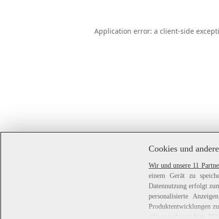
Application error: a
client
-side except
Cookies und andere
Wir und unsere 11 Partne
einem Gerät zu speiche
Datennutzung erfolgt zum
personalisierte Anzei
Produktentwicklungen zu 
gibt es jederzeit
hier
. Mit