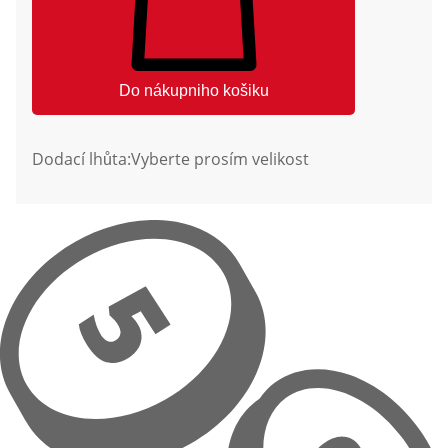
Do nákupniho košiku
Dodací lhůta:
Vyberte prosím velikost