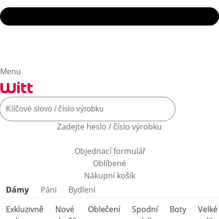
Menu
Zadejte heslo / číslo výrobku
Objednací formulář
Oblíbené
Nákupní košík
Přeskočit kategorie produktů
Dámy
Páni
Bydlení
Exkluzivně
Nové
Oblečení
Spodní
Boty
Velké