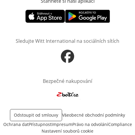
Stáhněte si naši aplikaci
Otevře v novém o
Otevře v novém okně
Otevře v novém okně
Sledujte Witt International na sociálních sítích
Otevře v novém okně
Bezpečné nakupování
Otevře v novém okně
Odstoupit od smlouvy
Všeobecné obchodní podmínky
Ochrana dat
Přístupnost
Impresum
Právo na odvolání
Compliance
Nastavení souborů cookie