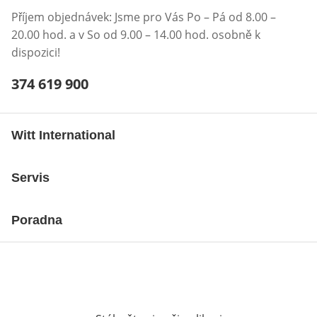
Příjem objednávek: Jsme pro Vás Po – Pá od 8.00 –
20.00 hod. a v So od 9.00 – 14.00 hod. osobně k
dispozici!
Telefonní číslo:
374 619 900
Otevření klienta telefonu
Witt International
Servis
Poradna