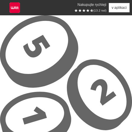
Nakupujte rychleji
v aplikaci
(13.2 tsd)
Přeskočit na hlavní obsah