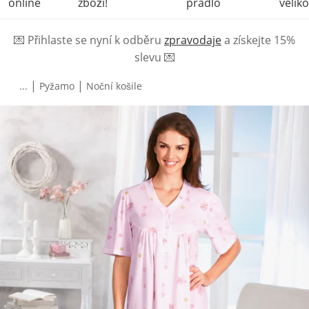
online
zboží!
prádlo
veliko
💌
Přihlaste se nyní k odběru
zpravodaje
a získejte 15%
slevu
💌
|
|
...
Pyžamo
Noční košile