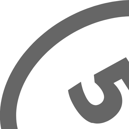
Přeskočit na hlavní obsah