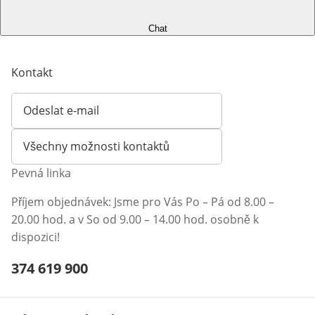
Chat
Kontakt
Odeslat e-mail
Otevírá e-mailového klienta
Všechny možnosti kontaktů
Pevná linka
Příjem objednávek: Jsme pro Vás Po – Pá od 8.00 –
20.00 hod. a v So od 9.00 – 14.00 hod. osobně k
dispozici!
Telefonní číslo:
374 619 900
Otevření klienta telefonu