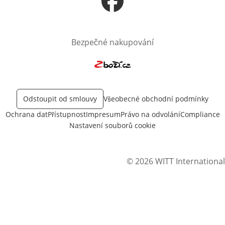
Otevře v novém okně
Bezpečné nakupování
Otevře v novém okně
Odstoupit od smlouvy
Všeobecné obchodní podmínky
Ochrana dat
Přístupnost
Impresum
Právo na odvolání
Compliance
Nastavení souborů cookie
© 2026 WITT International