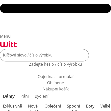
Menu
Zadejte heslo / číslo výrobku
Objednací formulář
Oblíbené
Nákupní košík
Přeskočit kategorie produktů
Dámy
Páni
Bydlení
Exkluzivně
Nové
Oblečení
Spodní
Boty
Velké