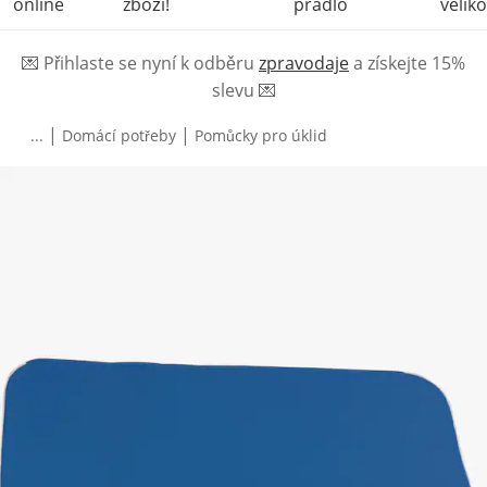
online
zboží!
prádlo
veliko
💌
Přihlaste se nyní k odběru
zpravodaje
a získejte 15%
slevu
💌
|
|
...
Domácí potřeby
Pomůcky pro úklid