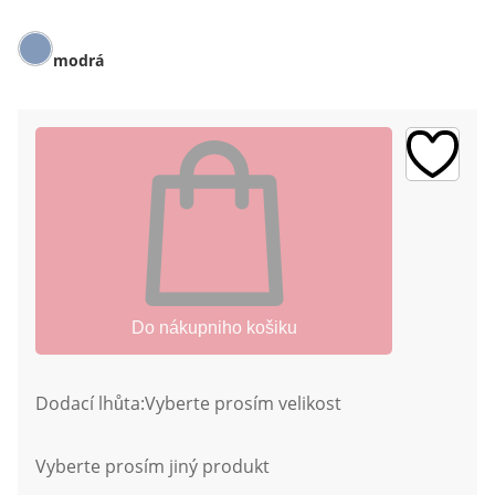
modrá
Do nákupniho košiku
Dodací lhůta:
Vyberte prosím velikost
Vyberte prosím jiný produkt