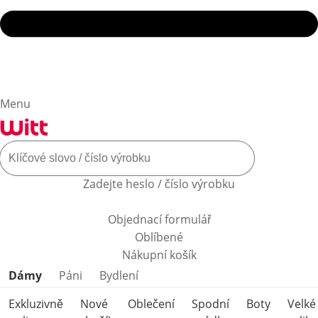
Menu
Zadejte heslo / číslo výrobku
Objednací formulář
Oblíbené
Nákupní košík
Přeskočit kategorie produktů
Dámy
Páni
Bydlení
Exkluzivně
Nové
Oblečení
Spodní
Boty
Velké