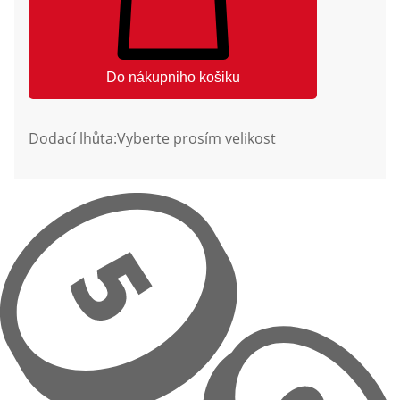
Do nákupniho košiku
Dodací lhůta:
Vyberte prosím velikost