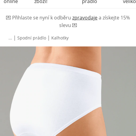
online
zboží!
prádlo
veliko
💌
Přihlaste se nyní k odběru
zpravodaje
a získejte 15%
slevu
💌
|
|
...
Spodní prádlo
Kalhotky