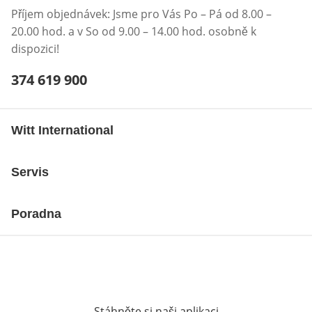
Příjem objednávek: Jsme pro Vás Po – Pá od 8.00 –
20.00 hod. a v So od 9.00 – 14.00 hod. osobně k
dispozici!
Telefonní číslo:
374 619 900
Otevření klienta telefonu
Witt International
Servis
Poradna
Stáhněte si naši aplikaci
Otevře v novém o