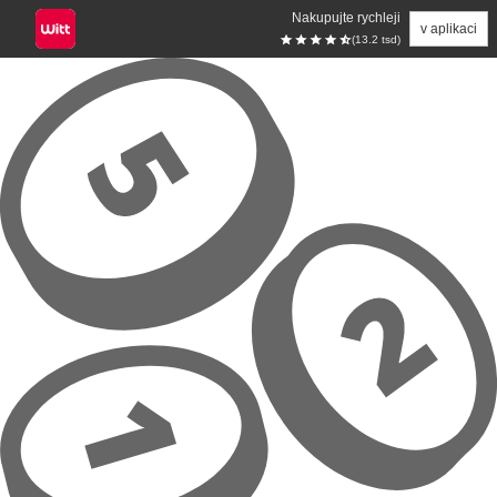
Nakupujte rychleji
v aplikaci
(13.2 tsd)
Přeskočit na hlavní obsah