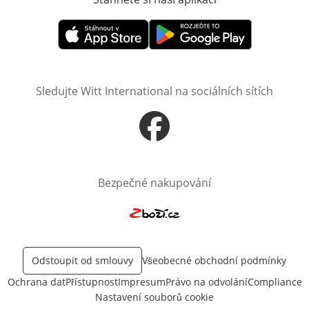
Otevře v novém okně
Otevře v novém okně
Sledujte Witt International na sociálních sítích
Otevře v novém okně
Bezpečné nakupování
Otevře v novém okně
Odstoupit od smlouvy
Všeobecné obchodní podmínky
Ochrana dat
Přístupnost
Impresum
Právo na odvolání
Compliance
Nastavení souborů cookie