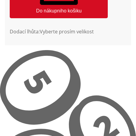
Do nákupniho košiku
Dodací lhůta:
Vyberte prosím velikost