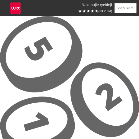
Nakupujte rychleji
v aplikaci
(13.2 tsd)
Přeskočit na hlavní obsah