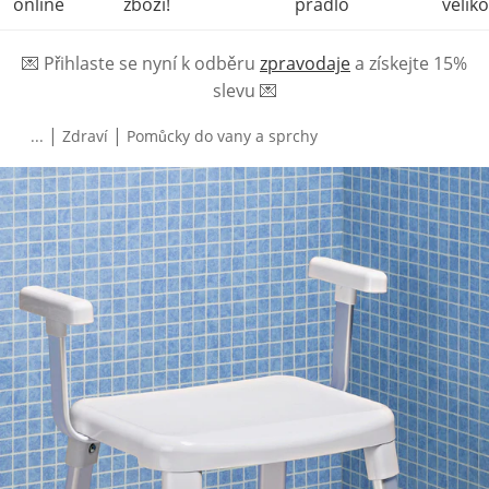
online
zboží!
prádlo
veliko
💌
Přihlaste se nyní k odběru
zpravodaje
a získejte 15%
slevu
💌
|
|
...
Zdraví
Pomůcky do vany a sprchy