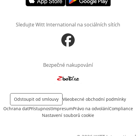
Otevře v novém okně
Otevře v novém okně
Sledujte Witt International na sociálních sítích
Otevře v novém okně
Bezpečné nakupování
Otevře v novém okně
Odstoupit od smlouvy
Všeobecné obchodní podmínky
Ochrana dat
Přístupnost
Impresum
Právo na odvolání
Compliance
Nastavení souborů cookie