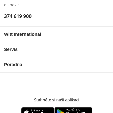
dispozici!
Telefonní číslo:
374 619 900
Otevření klienta telefonu
Witt International
Servis
Poradna
Stáhněte si naši aplikaci
Otevře v novém o