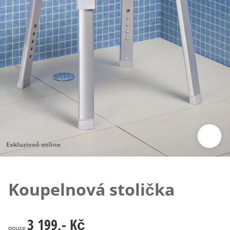
Exkluzivně online
Klepnutím obrázek zvětšíte
Koupelnová stolička
3 199,- Kč
3 199,- Kč
pouze