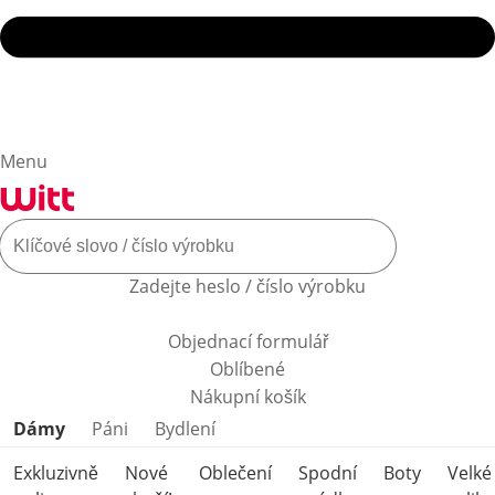
Menu
Zadejte heslo / číslo výrobku
Objednací formulář
Oblíbené
Nákupní košík
Přeskočit kategorie produktů
Dámy
Páni
Bydlení
Exkluzivně
Nové
Oblečení
Spodní
Boty
Velké