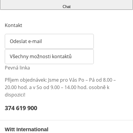
Chat
Kontakt
Odeslat e-mail
Otevírá e-mailového klienta
Všechny možnosti kontaktů
Pevná linka
Příjem objednávek: Jsme pro Vás Po – Pá od 8.00 –
20.00 hod. a v So od 9.00 – 14.00 hod. osobně k
dispozici!
Telefonní číslo:
374 619 900
Otevření klienta telefonu
Witt International