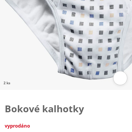
2 ks
Klepnutím obrázek zvětšíte
Bokové kalhotky
vyprodáno