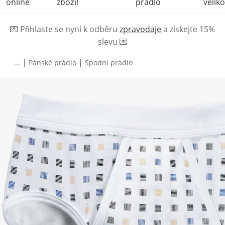
online
zboží!
prádlo
veliko
💌
Přihlaste se nyní k odběru
zpravodaje
a získejte 15%
slevu
💌
|
|
...
Pánské prádlo
Spodní prádlo