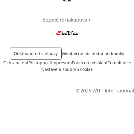
Otevře v novém okně
Bezpečné nakupování
Otevře v novém okně
Odstoupit od smlouvy
Všeobecné obchodní podmínky
Ochrana dat
Přístupnost
Impresum
Právo na odvolání
Compliance
Nastavení souborů cookie
© 2026 WITT International