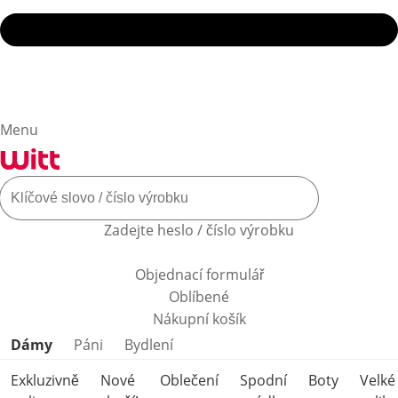
Menu
Zadejte heslo / číslo výrobku
Objednací formulář
Oblíbené
Nákupní košík
Přeskočit kategorie produktů
Dámy
Páni
Bydlení
Exkluzivně
Nové
Oblečení
Spodní
Boty
Velké