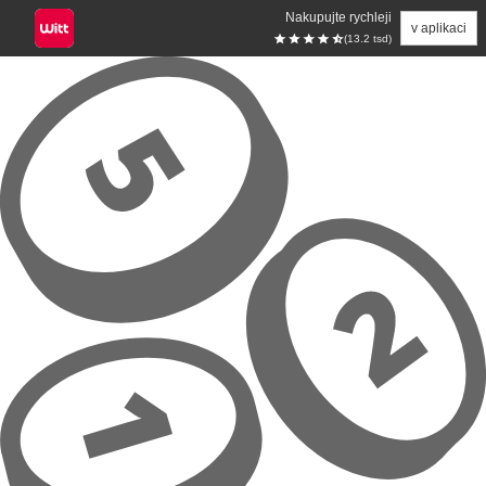
Nakupujte rychleji
v aplikaci
(13.2 tsd)
Přeskočit na hlavní obsah