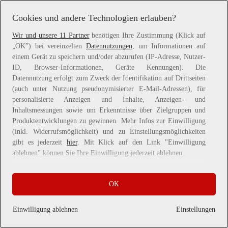
more information).
Cookies und andere Technologien erlauben?
Wir und unsere 11 Partner
benötigen Ihre Zustimmung (Klick auf
„OK”) bei vereinzelten
Datennutzungen
, um Informationen auf
einem Gerät zu speichern und/oder abzurufen (IP-Adresse, Nutzer-
ID, Browser-Informationen, Geräte Kennungen). Die
Datennutzung erfolgt zum Zweck der Identifikation auf Drittseiten
(auch unter Nutzung pseudonymisierter E-Mail-Adressen), für
personalisierte Anzeigen und Inhalte, Anzeigen- und
Inhaltsmessungen sowie um Erkenntnisse über Zielgruppen und
Produktentwicklungen zu gewinnen. Mehr Infos zur Einwilligung
(inkl. Widerrufsmöglichkeit) und zu Einstellungsmöglichkeiten
gibt es jederzeit
hier
. Mit Klick auf den Link "Einwilligung
ablehnen" können Sie Ihre Einwilligung jederzeit ablehnen.
Sie können Ihre Einwilligung auch jederzeit grundlos mit Wirkung
OK
für die Zukunft widerrufen, indem Sie z. B. auf den Button
"Cookie-Einstellungen" im Footer der Website und "Alle
ablehnen" klicken.
Einwilligung ablehnen
Einstellungen
Datennutzungen