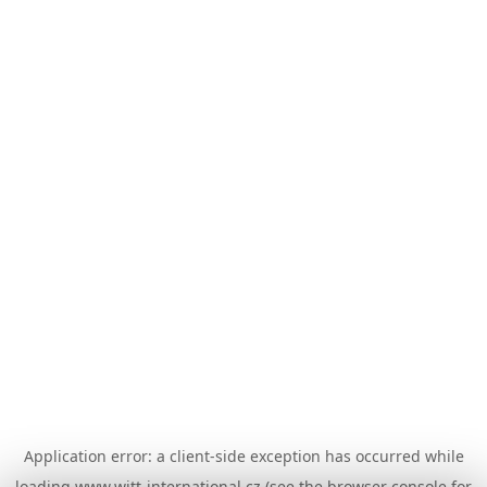
Application error: a
client
-side exception has occurred while
loading
www.witt-international.cz
(see the
browser console
for