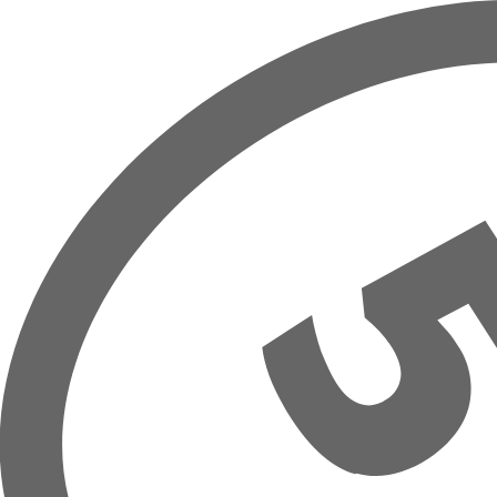
Přeskočit na hlavní obsah