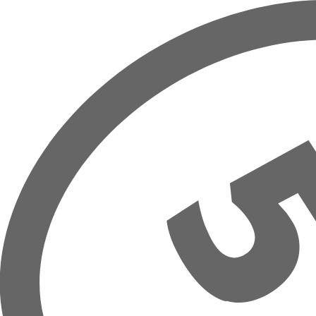
Přeskočit na hlavní obsah