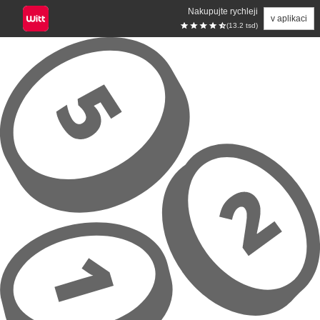
Nakupujte rychleji
v aplikaci
(13.2 tsd)
Přeskočit na hlavní obsah