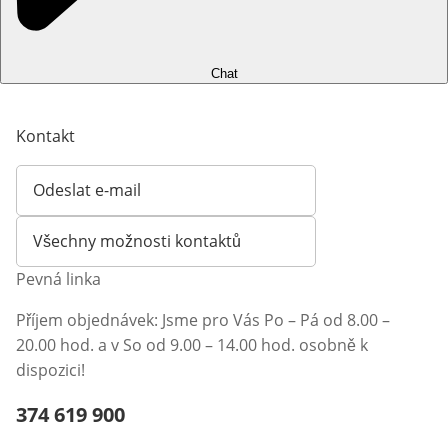
Chat
Kontakt
Odeslat e-mail
Otevírá e-mailového klienta
Všechny možnosti kontaktů
Pevná linka
Příjem objednávek: Jsme pro Vás Po – Pá od 8.00 –
20.00 hod. a v So od 9.00 – 14.00 hod. osobně k
dispozici!
Telefonní číslo:
374 619 900
Otevření klienta telefonu