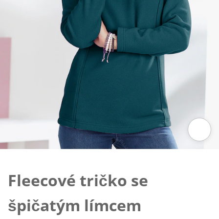
Klepnutím obrázek zvětšíte
Fleecové tričko se
špičatým límcem