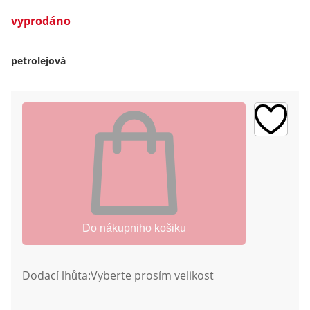
vyprodáno
petrolejová
Do nákupniho košiku
Dodací lhůta:
Vyberte prosím velikost