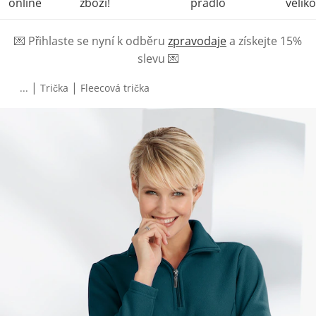
online
zboží!
prádlo
veliko
💌
Přihlaste se nyní k odběru
zpravodaje
a získejte 15%
slevu
💌
|
|
...
Trička
Fleecová trička