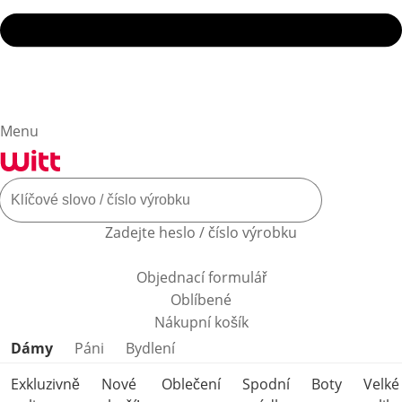
Menu
Zadejte heslo / číslo výrobku
Objednací formulář
Oblíbené
Nákupní košík
Přeskočit kategorie produktů
Dámy
Páni
Bydlení
Exkluzivně
Nové
Oblečení
Spodní
Boty
Velké