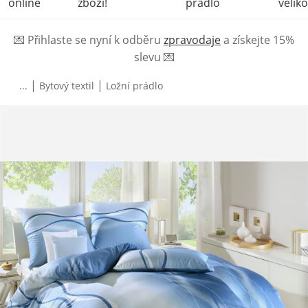
online
zboží!
prádlo
veliko
💌
Přihlaste se nyní k odběru
zpravodaje
a získejte 15%
slevu
💌
|
|
...
Bytový textil
Ložní prádlo