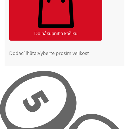
Do nákupniho košiku
Dodací lhůta:
Vyberte prosím velikost