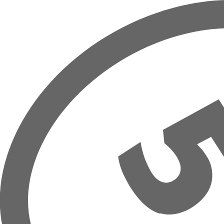
Přeskočit na hlavní obsah