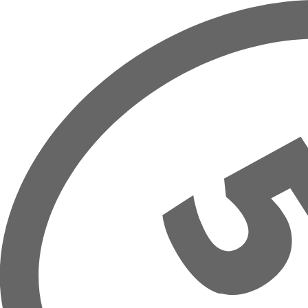
Přeskočit na hlavní obsah