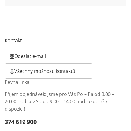
Kontakt
Odeslat e-mail
Otevírá e-mailového klienta
Všechny možnosti kontaktů
Pevná linka
Příjem objednávek: Jsme pro Vás Po – Pá od 8.00 –
20.00 hod. a v So od 9.00 – 14.00 hod. osobně k
dispozici!
Telefonní číslo:
374 619 900
Otevření klienta telefonu