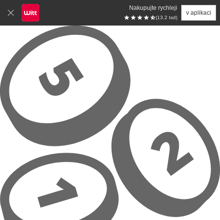
Nakupujte rychleji
v aplikaci
(13.2 tsd)
Přeskočit na hlavní obsah