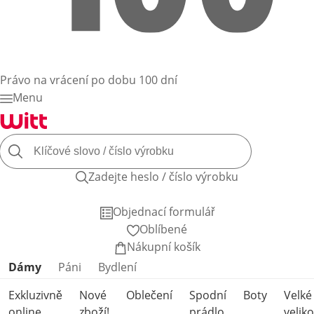
Právo na vrácení po dobu 100 dní
Menu
Zadejte heslo / číslo výrobku
Objednací formulář
Oblíbené
Nákupní košík
Přeskočit kategorie produktů
Dámy
Páni
Bydlení
Exkluzivně
Nové
Oblečení
Spodní
Boty
Velké
online
zboží!
prádlo
veliko