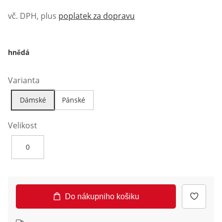
vč. DPH, plus
poplatek za dopravu
hnědá
Varianta
Dámské
Pánské
Velikost
0
Do nákupniho košiku