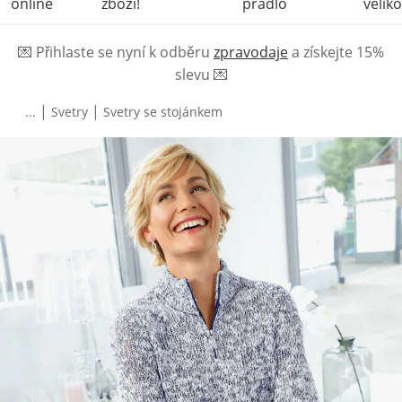
online
zboží!
prádlo
veliko
💌
Přihlaste se nyní k odběru
zpravodaje
a získejte 15%
slevu
💌
|
|
...
Svetry
Svetry se stojánkem