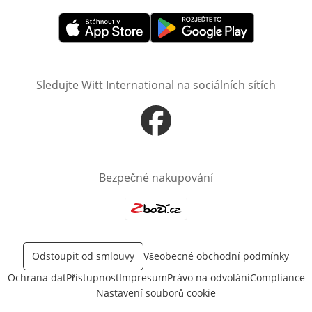
Otevře v novém okně
Otevře v novém okně
Sledujte Witt International na sociálních sítích
Otevře v novém okně
Bezpečné nakupování
Otevře v novém okně
Odstoupit od smlouvy
Všeobecné obchodní podmínky
Ochrana dat
Přístupnost
Impresum
Právo na odvolání
Compliance
Nastavení souborů cookie