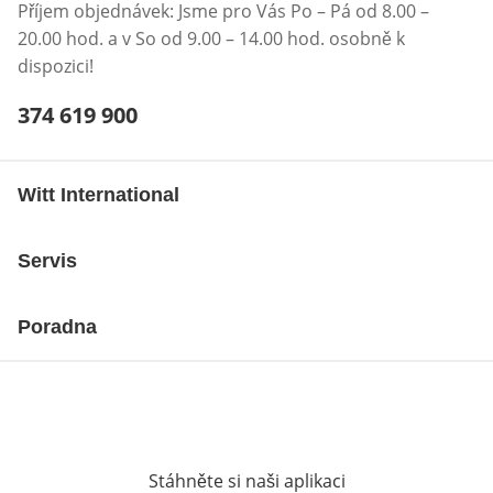
Příjem objednávek: Jsme pro Vás Po – Pá od 8.00 –
20.00 hod. a v So od 9.00 – 14.00 hod. osobně k
dispozici!
Telefonní číslo:
374 619 900
Otevření klienta telefonu
Witt International
Servis
Poradna
Stáhněte si naši aplikaci
Otevře v novém o