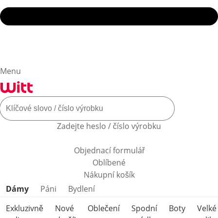
Menu
Zadejte heslo / číslo výrobku
Objednací formulář
Oblíbené
Nákupní košík
Přeskočit kategorie produktů
Dámy
Páni
Bydlení
Exkluzivně
Nové
Oblečení
Spodní
Boty
Velké