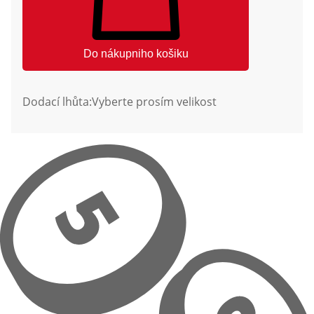
Do nákupniho košiku
Dodací lhůta:
Vyberte prosím velikost