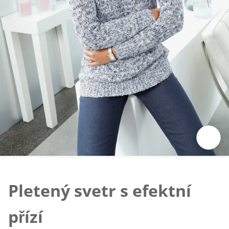
Klepnutím obrázek zvětšíte
Pletený svetr s efektní
přízí