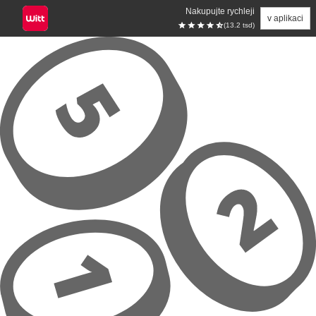
Nakupujte rychleji
v aplikaci
(13.2 tsd)
Přeskočit na hlavní obsah