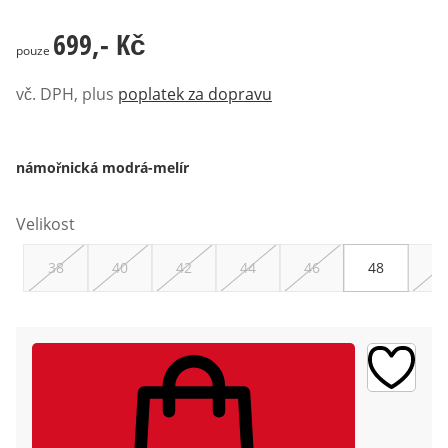
699,- Kč
699,- Kč
pouze
vč. DPH, plus
poplatek za dopravu
námořnická modrá-melír
Velikost
38
40
42
44
46
48
50