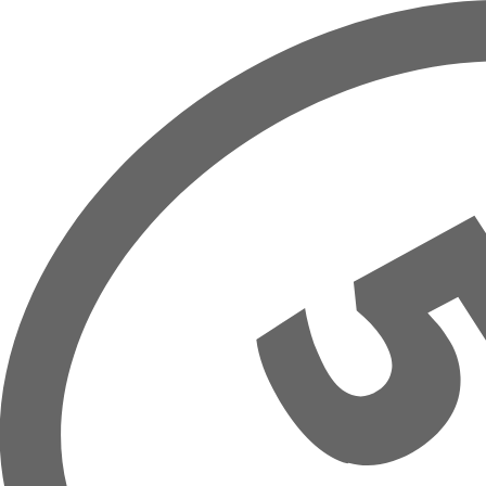
Přeskočit na hlavní obsah