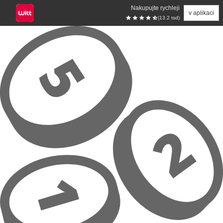
Nakupujte rychleji
v aplikaci
(13.2 tsd)
Přeskočit na hlavní obsah