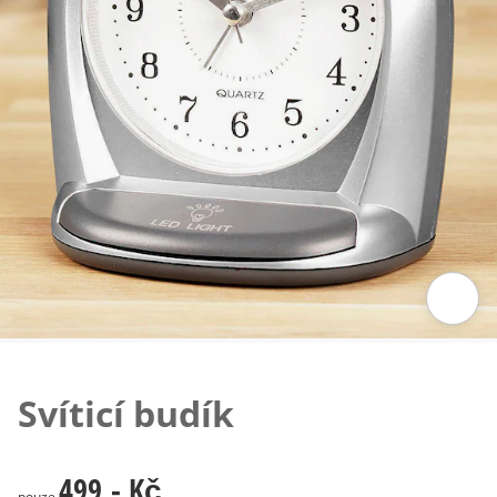
Klepnutím obrázek zvětšíte
Svíticí budík
499,- Kč
499,- Kč
pouze