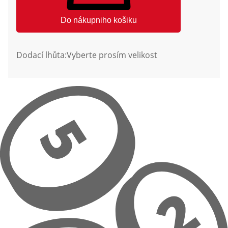
Do nákupniho košiku
Dodací lhůta:
Vyberte prosím velikost