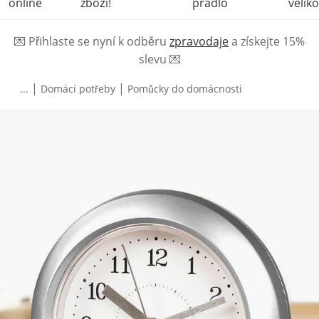
online
zboží!
prádlo
veliko
💌
Přihlaste se nyní k odběru
zpravodaje
a získejte 15%
slevu
💌
|
|
...
Domácí potřeby
Pomůcky do domácnosti