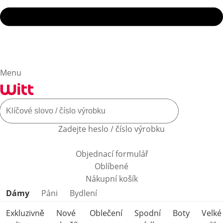
Menu
Zadejte heslo / číslo výrobku
Objednací formulář
Oblíbené
Nákupní košík
Přeskočit kategorie produktů
Dámy
Páni
Bydlení
Exkluzivně
Nové
Oblečení
Spodní
Boty
Velké