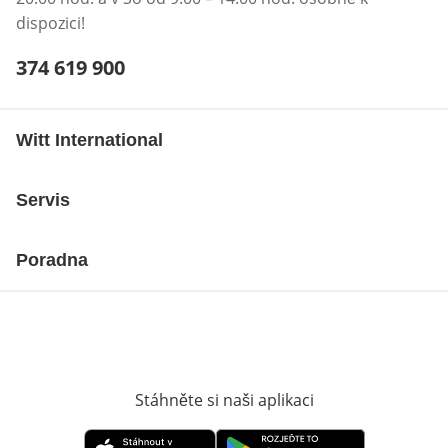
dispozici!
Telefonní číslo:
374 619 900
Otevření klienta telefonu
Witt International
Servis
Poradna
Stáhněte si naši aplikaci
Otevře v novém o