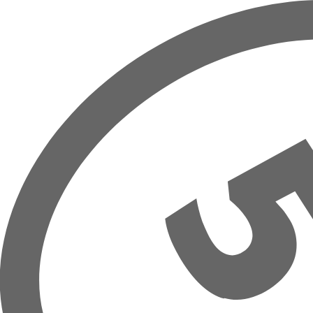
Přeskočit na hlavní obsah