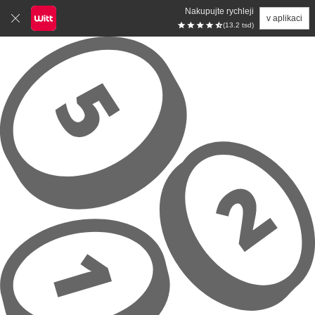
Nakupujte rychleji
v aplikaci
(13.2 tsd)
Přeskočit na hlavní obsah