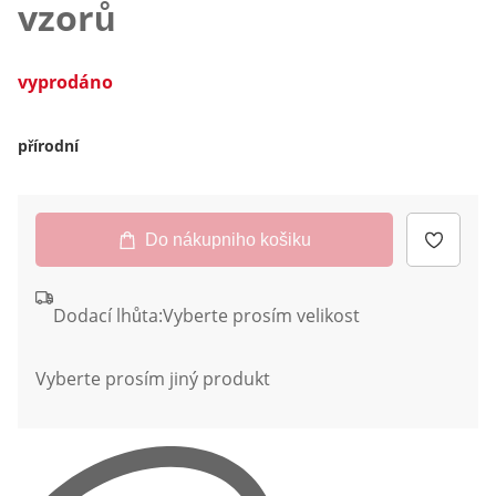
vzorů
vyprodáno
přírodní
Do nákupniho košiku
Dodací lhůta:
Vyberte prosím velikost
Vyberte prosím jiný produkt