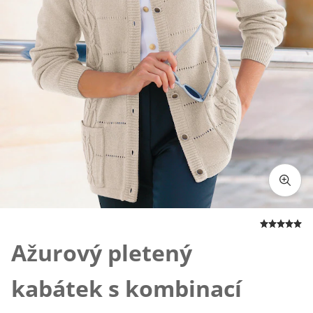
Klepnutím obrázek zvětšíte
Ažurový pletený
kabátek s kombinací