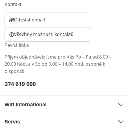
Kontakt
Odeslat e-mail
Otevírá e-mailového klienta
Všechny možnosti kontaktů
Pevná linka
Příjem objednávek: Jsme pro Vás Po – Pá od 8.00 –
20.00 hod. a v So od 9.00 – 14.00 hod. osobně k
dispozici!
Telefonní číslo:
374 619 900
Otevření klienta telefonu
Witt International
Servis