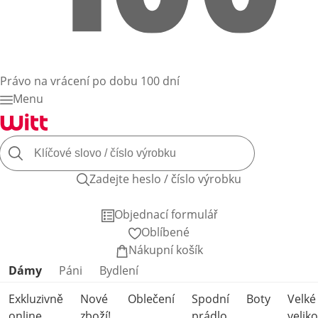
Právo na vrácení po dobu 100 dní
Menu
Zadejte heslo / číslo výrobku
Objednací formulář
Oblíbené
Nákupní košík
Přeskočit kategorie produktů
Dámy
Páni
Bydlení
Exkluzivně
Nové
Oblečení
Spodní
Boty
Velké
online
zboží!
prádlo
veliko