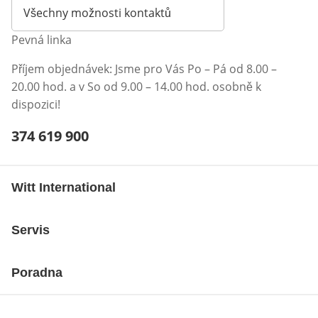
Všechny možnosti kontaktů
Pevná linka
Příjem objednávek: Jsme pro Vás Po – Pá od 8.00 –
20.00 hod. a v So od 9.00 – 14.00 hod. osobně k
dispozici!
Telefonní číslo:
374 619 900
Otevření klienta telefonu
Witt International
Servis
Poradna