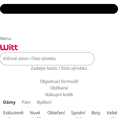
Menu
Zadejte heslo / číslo výrobku
Objednací formulář
Oblíbené
Nákupní košík
Přeskočit kategorie produktů
Dámy
Páni
Bydlení
Exkluzivně
Nové
Oblečení
Spodní
Boty
Velké