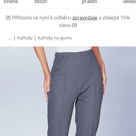
online
zboží!
prádlo
veliko
💌
Přihlaste se nyní k odběru
zpravodaje
a získejte 15%
slevu
💌
|
|
...
Kalhoty
Kalhoty na gumu