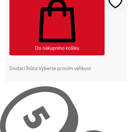
Do nákupniho košiku
Dodací lhůta:
Vyberte prosím velikost