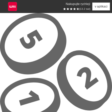
Nakupujte rychleji
v aplikaci
(13.2 tsd)
Přeskočit na hlavní obsah