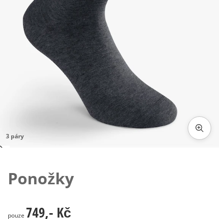
3 páry
Klepnutím obrázek zvětšíte
Ponožky
749,- Kč
749,- Kč
pouze