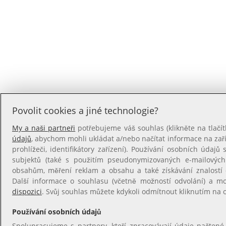
Povolit cookies a jiné technologie?
My a naši partneři
potřebujeme váš souhlas (klikněte na tlačít
údajů
, abychom mohli ukládat a/nebo načítat informace na zaříz
prohlížeči, identifikátory zařízení). Používání osobních údajů s
subjektů (také s použitím pseudonymizovaných e-mailovýc
obsahům, měření reklam a obsahu a také získávání znalostí o
Další informace o souhlasu (včetně možností odvolání) a m
dispozici
. Svůj souhlas můžete kdykoli odmítnout kliknutím na
Používání osobních údajů
Spolupracujeme s partnery, kteří zpracovávají údaje načtené