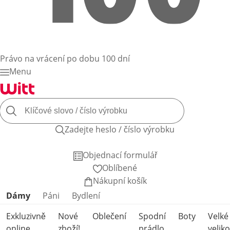
Právo na vrácení po dobu 100 dní
Menu
Zadejte heslo / číslo výrobku
Objednací formulář
Oblíbené
Nákupní košík
Přeskočit kategorie produktů
Dámy
Páni
Bydlení
Exkluzivně
Nové
Oblečení
Spodní
Boty
Velké
online
zboží!
prádlo
veliko