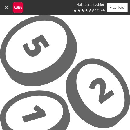
Nakupujte rychleji
v aplikaci
(13.2 tsd)
Přeskočit na hlavní obsah