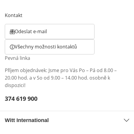
Kontakt
Odeslat e-mail
Otevírá e-mailového klienta
Všechny možnosti kontaktů
Pevná linka
Příjem objednávek: Jsme pro Vás Po – Pá od 8.00 –
20.00 hod. a v So od 9.00 – 14.00 hod. osobně k
dispozici!
Telefonní číslo:
374 619 900
Otevření klienta telefonu
Witt International