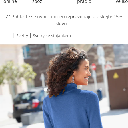
online
zboží!
prádlo
veliko
💌
Přihlaste se nyní k odběru
zpravodaje
a získejte 15%
slevu
💌
|
|
...
Svetry
Svetry se stojánkem