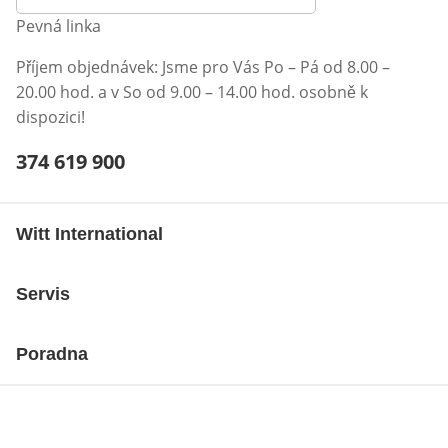
Pevná linka
Příjem objednávek: Jsme pro Vás Po – Pá od 8.00 –
20.00 hod. a v So od 9.00 – 14.00 hod. osobně k
dispozici!
Telefonní číslo:
374 619 900
Otevření klienta telefonu
Witt International
Servis
Poradna