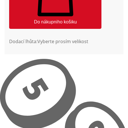
Do nákupniho košiku
Dodací lhůta:
Vyberte prosím velikost