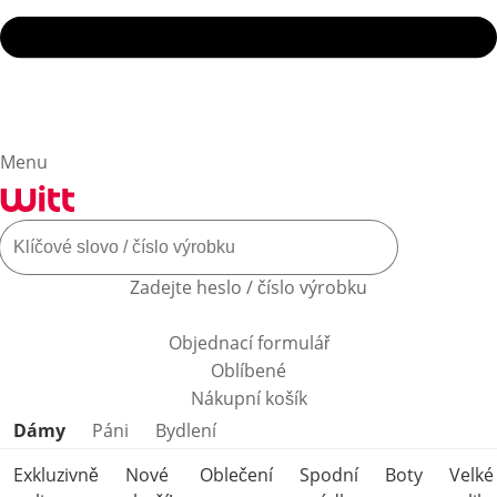
Menu
Zadejte heslo / číslo výrobku
Objednací formulář
Oblíbené
Nákupní košík
Přeskočit kategorie produktů
Dámy
Páni
Bydlení
Exkluzivně
Nové
Oblečení
Spodní
Boty
Velké