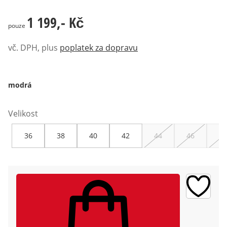
1 199,- Kč
1 199,- Kč
pouze
vč. DPH, plus
poplatek za dopravu
modrá
Velikost
36
38
40
42
44
46
48