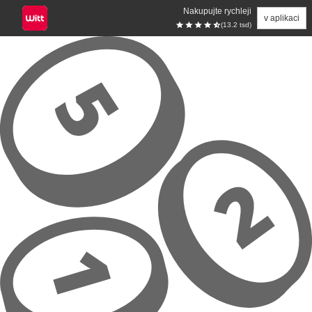
Nakupujte rychleji
v aplikaci
(13.2 tsd)
Přeskočit na hlavní obsah