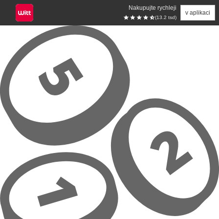
Nakupujte rychleji
v aplikaci
(13.2 tsd)
Přeskočit na hlavní obsah