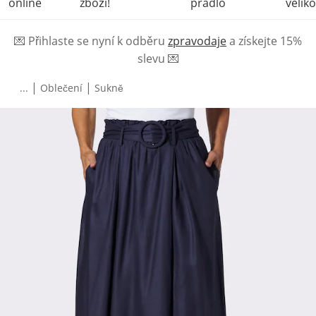
online
zboží!
prádlo
veliko
💌
Přihlaste se nyní k odběru
zpravodaje
a získejte 15%
slevu
💌
|
|
...
Oblečení
Sukně