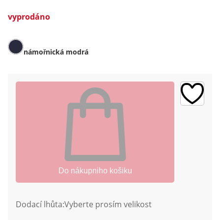
vyprodáno
námořnická modrá
Do nákupniho košiku
Dodací lhůta:
Vyberte prosím velikost