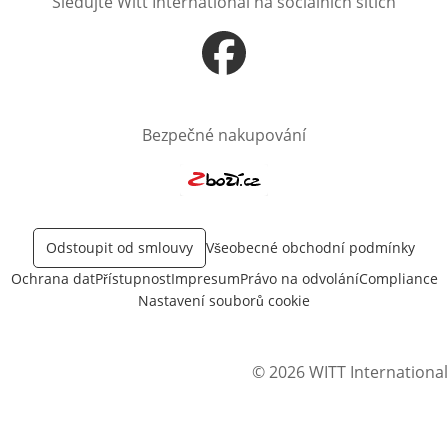
Sledujte Witt International na sociálních sítích
Otevře v novém okně
Bezpečné nakupování
Otevře v novém okně
Odstoupit od smlouvy
Všeobecné obchodní podmínky
Ochrana dat
Přístupnost
Impresum
Právo na odvolání
Compliance
Nastavení souborů cookie
© 2026 WITT International