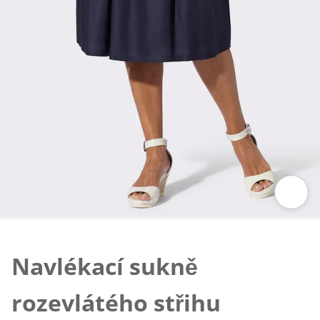
Klepnutím obrázek zvětšíte
Navlékací sukně
rozevlátého střihu