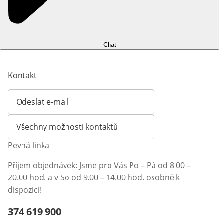
Chat
Kontakt
Odeslat e-mail
Otevírá e-mailového klienta
Všechny možnosti kontaktů
Pevná linka
Příjem objednávek: Jsme pro Vás Po – Pá od 8.00 –
20.00 hod. a v So od 9.00 – 14.00 hod. osobně k
dispozici!
Telefonní číslo:
374 619 900
Otevření klienta telefonu