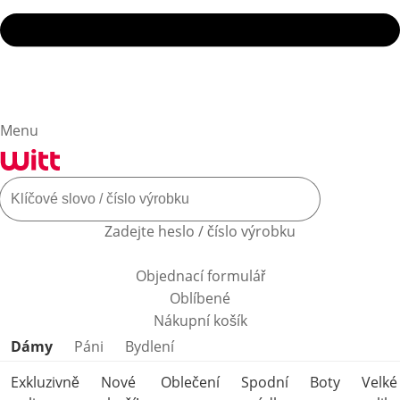
Menu
Zadejte heslo / číslo výrobku
Objednací formulář
Oblíbené
Nákupní košík
Přeskočit kategorie produktů
Dámy
Páni
Bydlení
Exkluzivně
Nové
Oblečení
Spodní
Boty
Velké