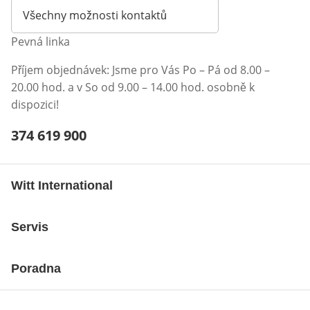
Všechny možnosti kontaktů
Pevná linka
Příjem objednávek: Jsme pro Vás Po – Pá od 8.00 –
20.00 hod. a v So od 9.00 – 14.00 hod. osobně k
dispozici!
Telefonní číslo:
374 619 900
Otevření klienta telefonu
Witt International
Servis
Poradna