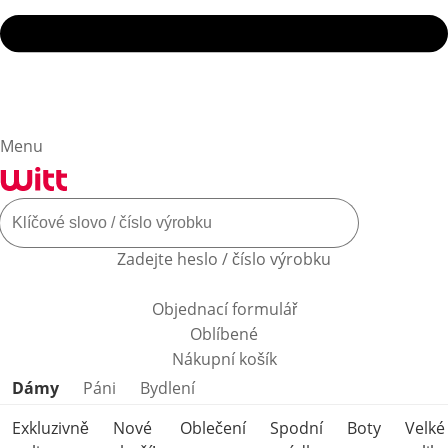
Menu
Zadejte heslo / číslo výrobku
Objednací formulář
Oblíbené
Nákupní košík
Přeskočit kategorie produktů
Dámy
Páni
Bydlení
Exkluzivně
Nové
Oblečení
Spodní
Boty
Velké