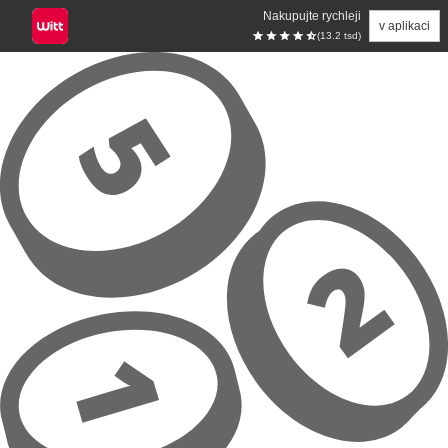
Nakupujte rychleji
v aplikaci
(13.2 tsd)
Přeskočit na hlavní obsah