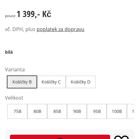
1 399,- Kč
1 399,- Kč
pouze
vč. DPH, plus
poplatek za dopravu
bílá
Varianta
Košíčky B
Košíčky C
Košíčky D
Velikost
75B
80B
85B
90B
95B
100B
10