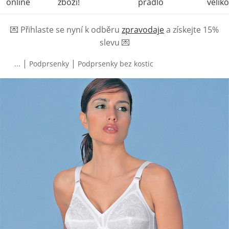
online
zboží!
prádlo
veliko
💌
Přihlaste se nyní k odběru
zpravodaje
a získejte 15%
slevu
💌
|
|
...
Podprsenky
Podprsenky bez kostic