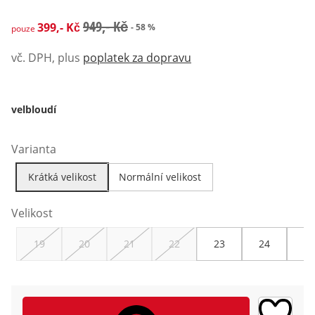
zlevněná cena: 399,- Kč, původní cena: 949,- Kč
949,- Kč
399,- Kč
- 58 %
pouze
vč. DPH, plus
poplatek za dopravu
velbloudí
Varianta
Krátká velikost
Normální velikost
Velikost
19
20
21
22
23
24
25