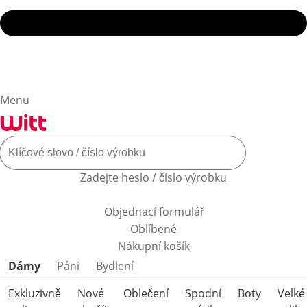
Menu
Zadejte heslo / číslo výrobku
Objednací formulář
Oblíbené
Nákupní košík
Přeskočit kategorie produktů
Dámy
Páni
Bydlení
Exkluzivně
Nové
Oblečení
Spodní
Boty
Velké