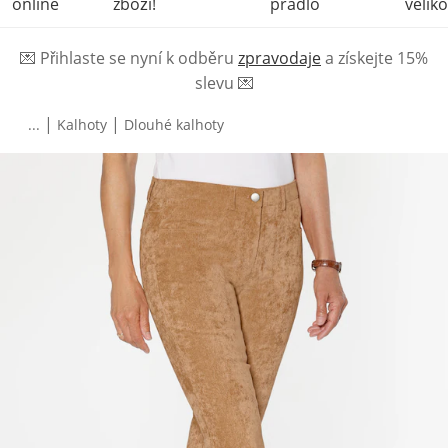
online
zboží!
prádlo
veliko
💌
Přihlaste se nyní k odběru
zpravodaje
a získejte 15%
slevu
💌
|
|
...
Kalhoty
Dlouhé kalhoty