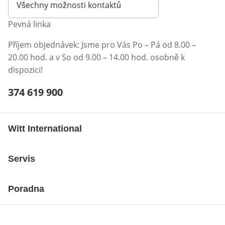
Všechny možnosti kontaktů
Pevná linka
Příjem objednávek: Jsme pro Vás Po – Pá od 8.00 –
20.00 hod. a v So od 9.00 – 14.00 hod. osobně k
dispozici!
Telefonní číslo:
374 619 900
Otevření klienta telefonu
Witt International
Servis
Poradna