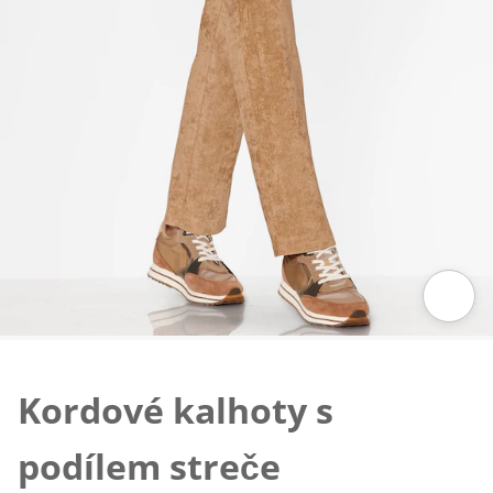
Klepnutím obrázek zvětšíte
Kordové kalhoty s
podílem streče