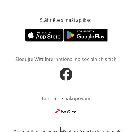
Stáhněte si naši aplikaci
Otevře v novém o
Otevře v novém okně
Otevře v novém okně
Sledujte Witt International na sociálních sítích
Otevře v novém okně
Bezpečné nakupování
Otevře v novém okně
Odstoupit od smlouvy
Všeobecné obchodní podmínky