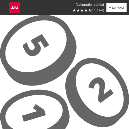
Nakupujte rychleji
v aplikaci
(13.2 tsd)
Přeskočit na hlavní obsah