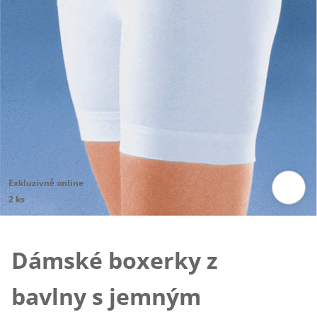
Exkluzivně online
2 ks
Klepnutím obrázek zvětšíte
Dámské boxerky z
bavlny s jemným