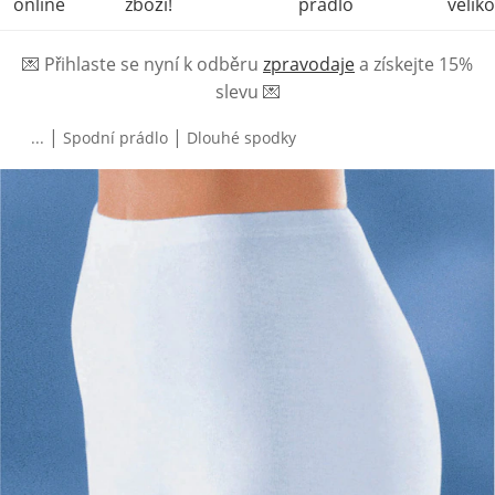
online
zboží!
prádlo
veliko
💌
Přihlaste se nyní k odběru
zpravodaje
a získejte 15%
slevu
💌
|
|
...
Spodní prádlo
Dlouhé spodky