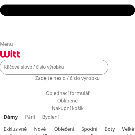
Menu
Zadejte heslo / číslo výrobku
Objednací formulář
Oblíbené
Nákupní košík
Přeskočit kategorie produktů
Dámy
Páni
Bydlení
Exkluzivně
Nové
Oblečení
Spodní
Boty
Velké