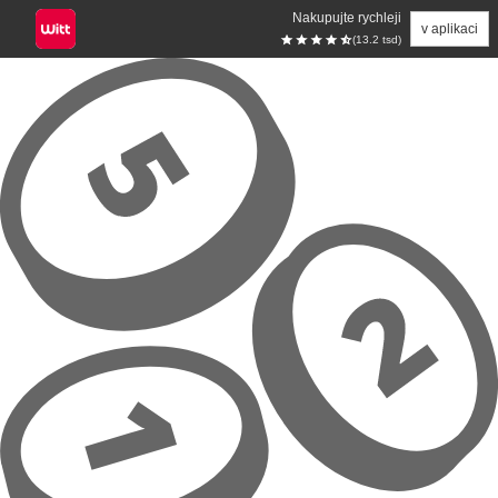
Nakupujte rychleji
v aplikaci
(13.2 tsd)
Přeskočit na hlavní obsah