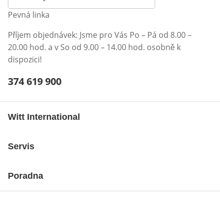
Pevná linka
Příjem objednávek: Jsme pro Vás Po – Pá od 8.00 –
20.00 hod. a v So od 9.00 – 14.00 hod. osobně k
dispozici!
Telefonní číslo:
374 619 900
Otevření klienta telefonu
Witt International
Servis
Poradna