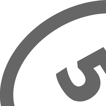
Přeskočit na hlavní obsah