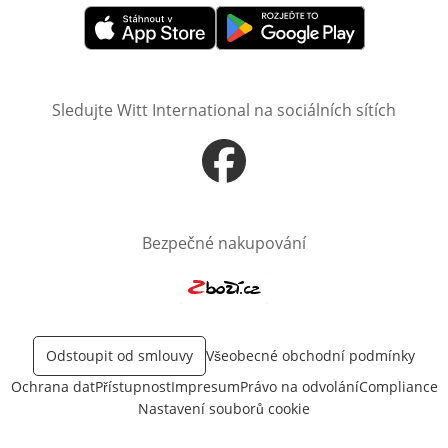
Otevře v novém okně
Otevře v novém okně
Sledujte Witt International na sociálních sítích
Otevře v novém okně
Bezpečné nakupování
Otevře v novém okně
Odstoupit od smlouvy
Všeobecné obchodní podmínky
Ochrana dat
Přístupnost
Impresum
Právo na odvolání
Compliance
Nastavení souborů cookie