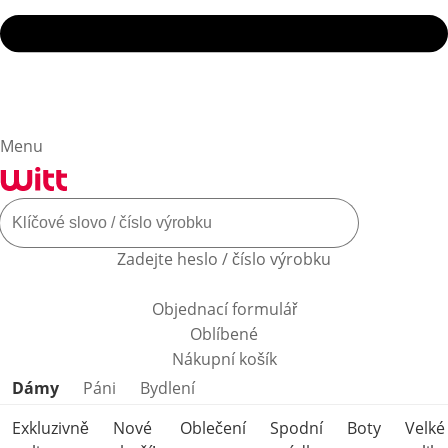
Menu
Zadejte heslo / číslo výrobku
Objednací formulář
Oblíbené
Nákupní košík
Přeskočit kategorie produktů
Dámy
Páni
Bydlení
Exkluzivně
Nové
Oblečení
Spodní
Boty
Velké