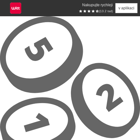
Nakupujte rychleji
v aplikaci
(13.2 tsd)
Přeskočit na hlavní obsah