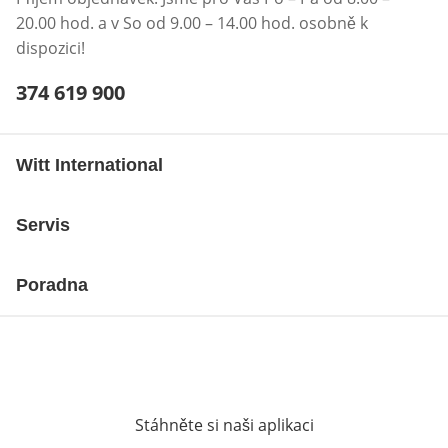
20.00 hod. a v So od 9.00 – 14.00 hod. osobně k
dispozici!
Telefonní číslo:
374 619 900
Otevření klienta telefonu
Witt International
Servis
Poradna
Stáhněte si naši aplikaci
Otevře v novém o