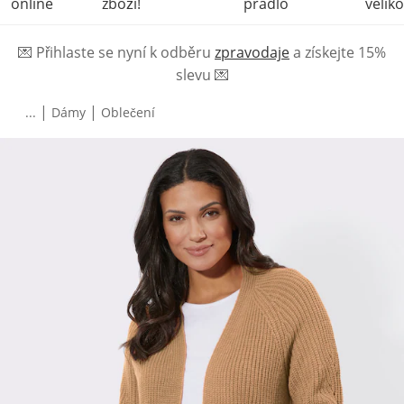
online
zboží!
prádlo
veliko
💌
Přihlaste se nyní k odběru
zpravodaje
a získejte 15%
slevu
💌
|
|
...
Dámy
Oblečení