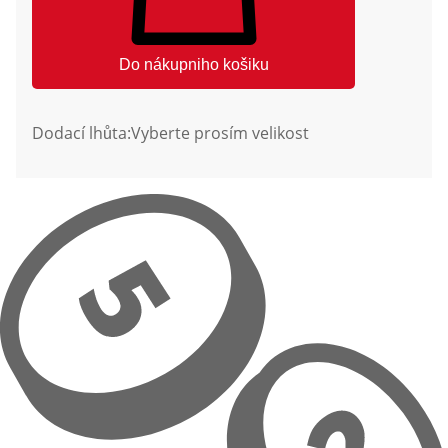
Do nákupniho košiku
Dodací lhůta:
Vyberte prosím velikost