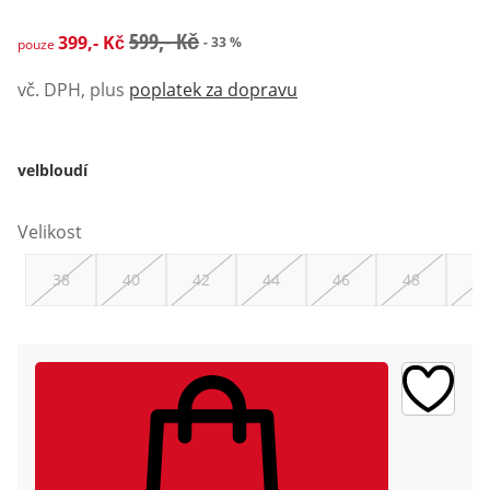
zlevněná cena: 399,- Kč, původní cena: 599,- Kč
599,- Kč
399,- Kč
- 33 %
pouze
vč. DPH, plus
poplatek za dopravu
velbloudí
Velikost
38
40
42
44
46
48
50