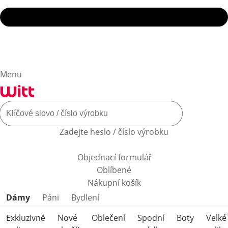
Menu
Zadejte heslo / číslo výrobku
Objednací formulář
Oblíbené
Nákupní košík
Přeskočit kategorie produktů
Dámy
Páni
Bydlení
Exkluzivně
Nové
Oblečení
Spodní
Boty
Velké