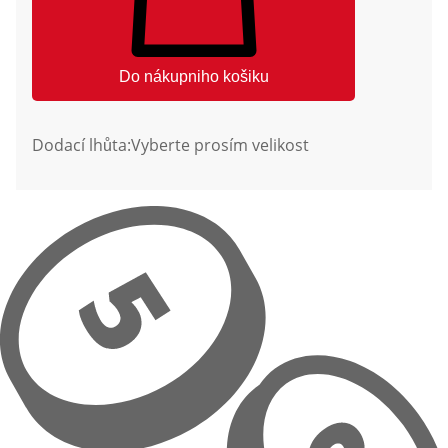
Do nákupniho košiku
Dodací lhůta:
Vyberte prosím velikost