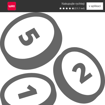
Nakupujte rychleji
v aplikaci
(13.2 tsd)
Přeskočit na hlavní obsah