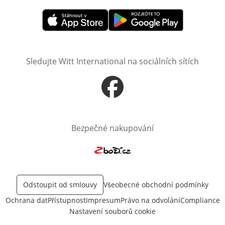
Otevře v novém okně
Otevře v novém okně
Sledujte Witt International na sociálních sítích
Otevře v novém okně
Bezpečné nakupování
Otevře v novém okně
Odstoupit od smlouvy
Všeobecné obchodní podmínky
Ochrana dat
Přístupnost
Impresum
Právo na odvolání
Compliance
Nastavení souborů cookie