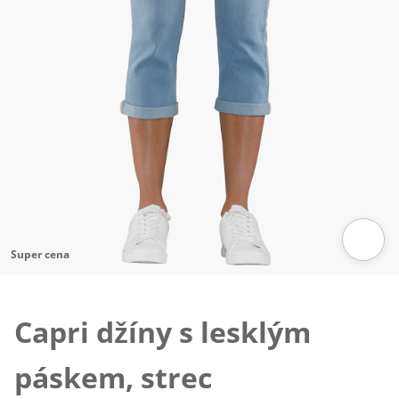
Super cena
Klepnutím obrázek zvětšíte
Capri džíny s lesklým
páskem, strec