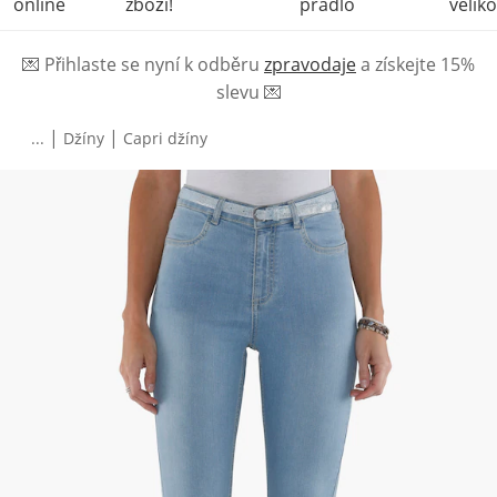
online
zboží!
prádlo
veliko
💌
Přihlaste se nyní k odběru
zpravodaje
a získejte 15%
slevu
💌
|
|
...
Džíny
Capri džíny