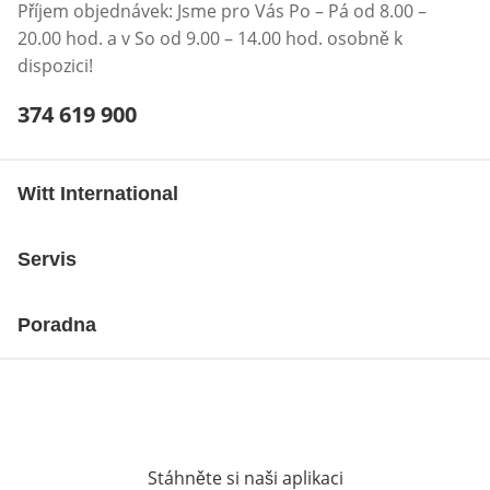
Příjem objednávek: Jsme pro Vás Po – Pá od 8.00 –
20.00 hod. a v So od 9.00 – 14.00 hod. osobně k
dispozici!
Telefonní číslo:
374 619 900
Otevření klienta telefonu
Witt International
Servis
Poradna
Stáhněte si naši aplikaci
Otevře v novém o