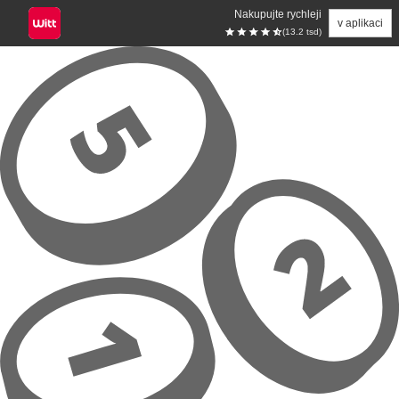
Nakupujte rychleji
v aplikaci
(13.2 tsd)
Přeskočit na hlavní obsah