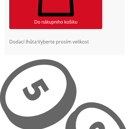
Do nákupniho košiku
Dodací lhůta:
Vyberte prosím velikost