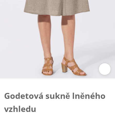
Klepnutím obrázek zvětšíte
Godetová sukně lněného
vzhledu