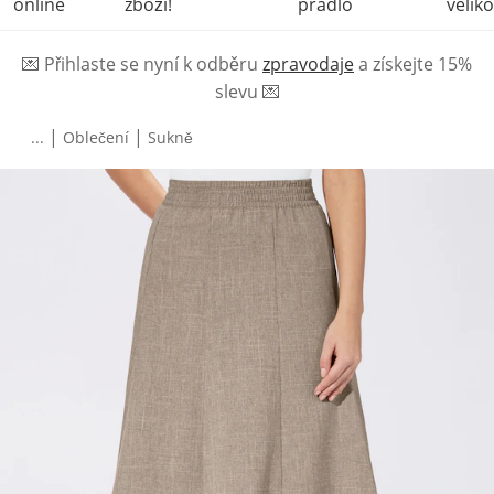
online
zboží!
prádlo
veliko
💌
Přihlaste se nyní k odběru
zpravodaje
a získejte 15%
slevu
💌
|
|
...
Oblečení
Sukně