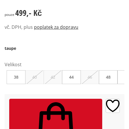
499,- Kč
499,- Kč
pouze
vč. DPH, plus
poplatek za dopravu
taupe
Velikost
38
40
42
44
46
48
50