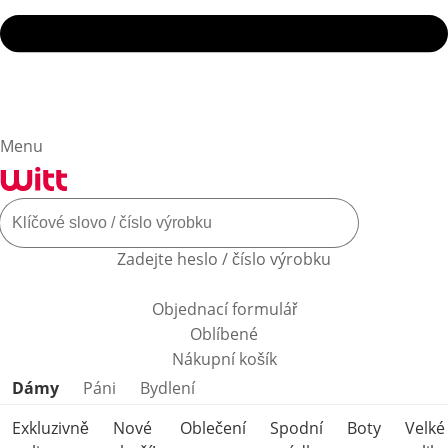
Menu
Zadejte heslo / číslo výrobku
Objednací formulář
Oblíbené
Nákupní košík
Přeskočit kategorie produktů
Dámy
Páni
Bydlení
Exkluzivně
Nové
Oblečení
Spodní
Boty
Velké