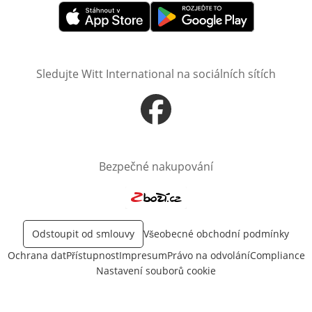
Otevře v novém okně
Otevře v novém okně
Sledujte Witt International na sociálních sítích
Otevře v novém okně
Bezpečné nakupování
Otevře v novém okně
Odstoupit od smlouvy
Všeobecné obchodní podmínky
Ochrana dat
Přístupnost
Impresum
Právo na odvolání
Compliance
Nastavení souborů cookie