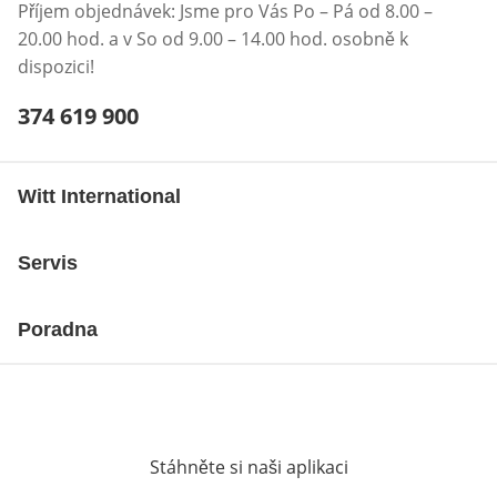
Příjem objednávek: Jsme pro Vás Po – Pá od 8.00 –
20.00 hod. a v So od 9.00 – 14.00 hod. osobně k
dispozici!
Telefonní číslo:
374 619 900
Otevření klienta telefonu
Witt International
Servis
Poradna
Stáhněte si naši aplikaci
Otevře v novém o