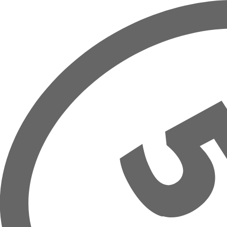
Přeskočit na hlavní obsah