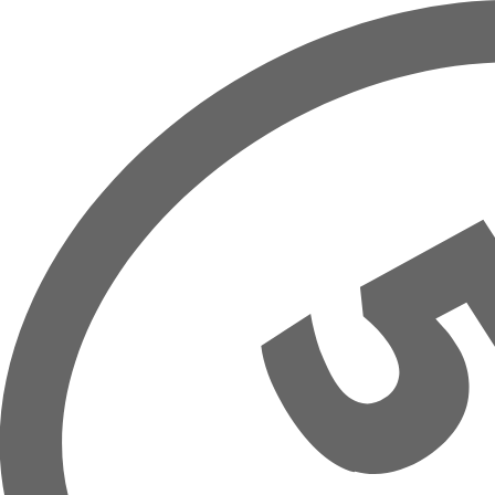
Přeskočit na hlavní obsah