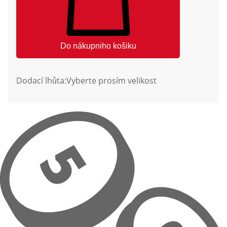
Do nákupniho košiku
Dodací lhůta:
Vyberte prosím velikost