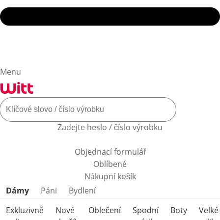
Menu
Zadejte heslo / číslo výrobku
Objednací formulář
Oblíbené
Nákupní košík
Přeskočit kategorie produktů
Dámy
Páni
Bydlení
Exkluzivně
Nové
Oblečení
Spodní
Boty
Velké