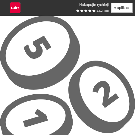
Nakupujte rychleji
v aplikaci
(13.2 tsd)
Přeskočit na hlavní obsah