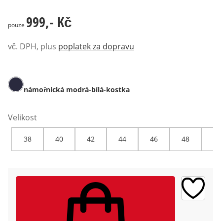
999,- Kč
999,- Kč
pouze
vč. DPH, plus
poplatek za dopravu
námořnická modrá-bílá-kostka
Velikost
38
40
42
44
46
48
50