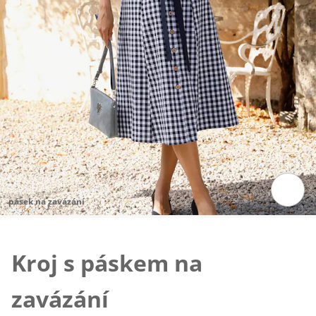
pásek na zavázání
Klepnutím obrázek zvětšíte
Kroj s páskem na
zavázání