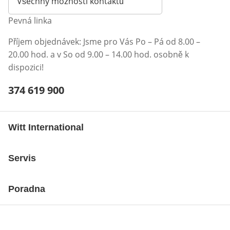
Všechny možnosti kontaktů
Pevná linka
Příjem objednávek: Jsme pro Vás Po – Pá od 8.00 –
20.00 hod. a v So od 9.00 – 14.00 hod. osobně k
dispozici!
Telefonní číslo:
374 619 900
Otevření klienta telefonu
Witt International
Servis
Poradna