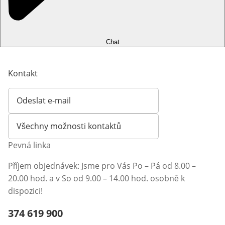
Chat
Kontakt
Odeslat e-mail
Otevírá e-mailového klienta
Všechny možnosti kontaktů
Pevná linka
Příjem objednávek: Jsme pro Vás Po – Pá od 8.00 –
20.00 hod. a v So od 9.00 – 14.00 hod. osobně k
dispozici!
Telefonní číslo:
374 619 900
Otevření klienta telefonu