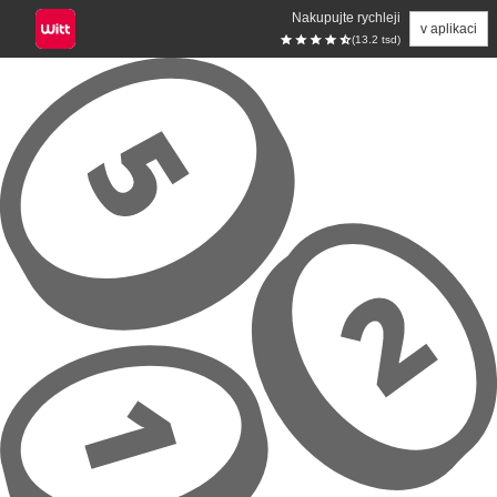
Nakupujte rychleji
v aplikaci
(13.2 tsd)
Přeskočit na hlavní obsah