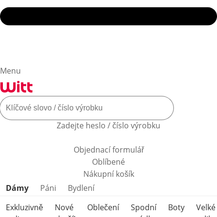
Menu
Zadejte heslo / číslo výrobku
Objednací formulář
Oblíbené
Nákupní košík
Přeskočit kategorie produktů
Dámy
Páni
Bydlení
Exkluzivně
Nové
Oblečení
Spodní
Boty
Velké