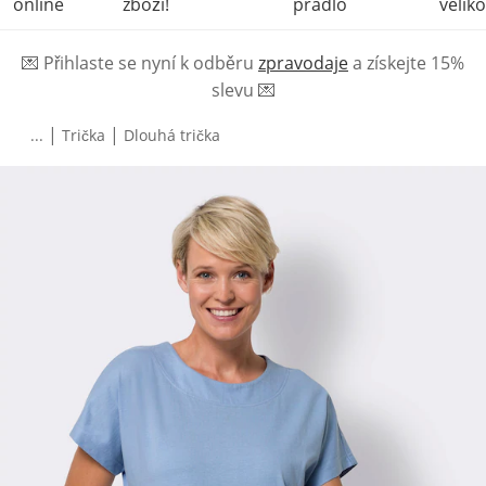
online
zboží!
prádlo
veliko
💌
Přihlaste se nyní k odběru
zpravodaje
a získejte 15%
slevu
💌
|
|
...
Trička
Dlouhá trička