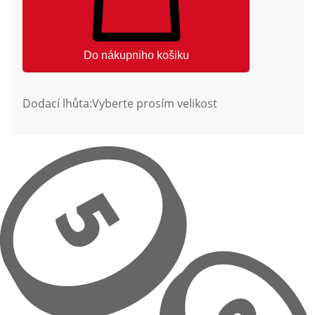
Do nákupniho košiku
Dodací lhůta:
Vyberte prosím velikost