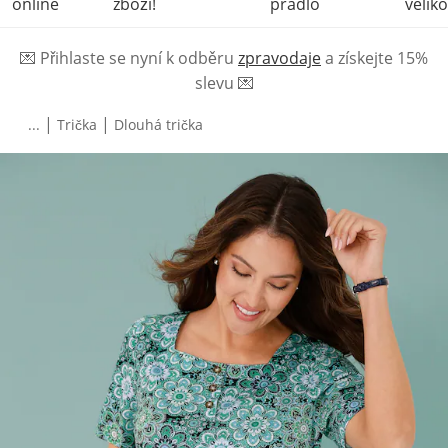
online
zboží!
prádlo
veliko
💌
Přihlaste se nyní k odběru
zpravodaje
a získejte 15%
slevu
💌
|
|
...
Trička
Dlouhá trička