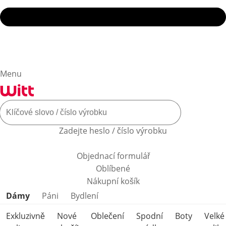
Menu
Zadejte heslo / číslo výrobku
Objednací formulář
Oblíbené
Nákupní košík
Přeskočit kategorie produktů
Dámy
Páni
Bydlení
Exkluzivně
Nové
Oblečení
Spodní
Boty
Velké