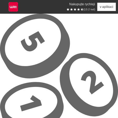
Nakupujte rychleji
v aplikaci
(13.2 tsd)
Přeskočit na hlavní obsah