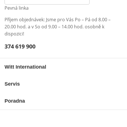
Pevná linka
Příjem objednávek: Jsme pro Vás Po – Pá od 8.00 –
20.00 hod. a v So od 9.00 – 14.00 hod. osobně k
dispozici!
Telefonní číslo:
374 619 900
Otevření klienta telefonu
Witt International
Servis
Poradna