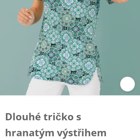
Klepnutím obrázek zvětšíte
Dlouhé tričko s
hranatým výstřihem