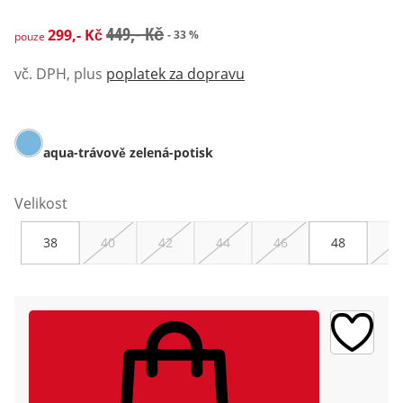
zlevněná cena: 299,- Kč, původní cena: 449,- Kč
449,- Kč
299,- Kč
- 33 %
pouze
vč. DPH, plus
poplatek za dopravu
aqua-trávově zelená-potisk
Velikost
38
40
42
44
46
48
50