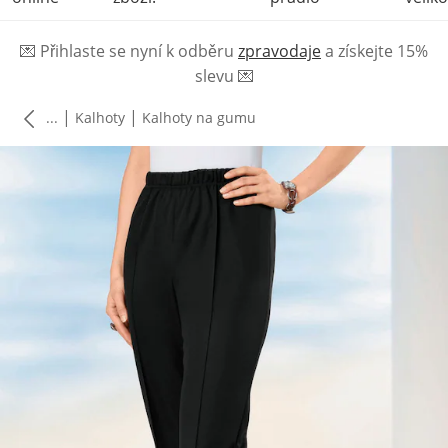
💌
Přihlaste se nyní k odběru
zpravodaje
a získejte 15%
slevu
💌
|
|
...
Kalhoty
Kalhoty na gumu