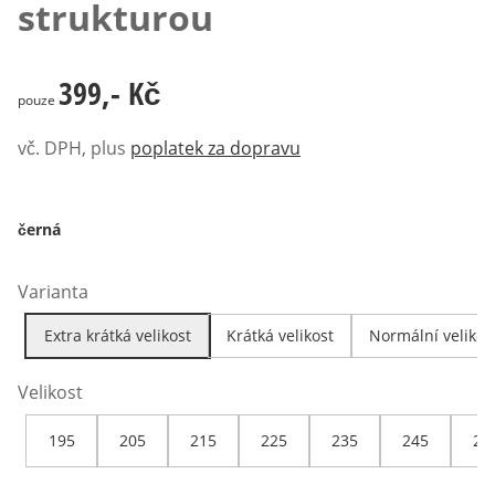
strukturou
399,- Kč
399,- Kč
pouze
vč. DPH, plus
poplatek za dopravu
černá
Varianta
Extra krátká velikost
Krátká velikost
Normální velikos
Velikost
195
205
215
225
235
245
25