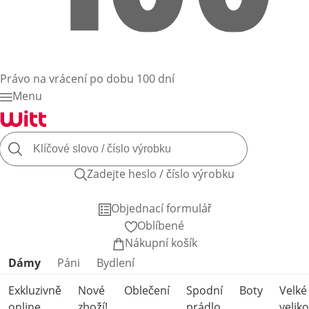
Právo na vrácení po dobu 100 dní
Menu
Zadejte heslo / číslo výrobku
Objednací formulář
Oblíbené
Nákupní košík
Přeskočit kategorie produktů
Dámy
Páni
Bydlení
Exkluzivně
Nové
Oblečení
Spodní
Boty
Velké
online
zboží!
prádlo
veliko