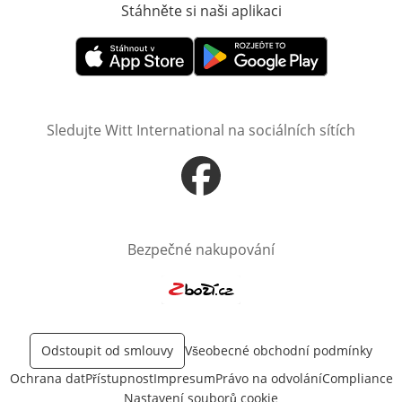
Stáhněte si naši aplikaci
Otevře v novém o
Otevře v novém okně
Otevře v novém okně
Sledujte Witt International na sociálních sítích
Otevře v novém okně
Bezpečné nakupování
Otevře v novém okně
Odstoupit od smlouvy
Všeobecné obchodní podmínky
Ochrana dat
Přístupnost
Impresum
Právo na odvolání
Compliance
Nastavení souborů cookie