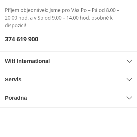
Příjem objednávek: Jsme pro Vás Po – Pá od 8.00 –
20.00 hod. a v So od 9.00 – 14.00 hod. osobně k
dispozici!
Telefonní číslo:
374 619 900
Otevření klienta telefonu
Witt International
Servis
Poradna