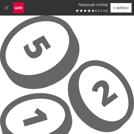
Nakupujte rychleji
v aplikaci
(13.2 tsd)
Přeskočit na hlavní obsah