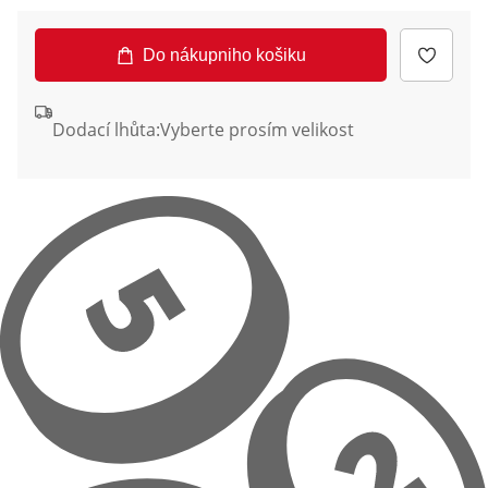
Do nákupniho košiku
Dodací lhůta:
Vyberte prosím velikost