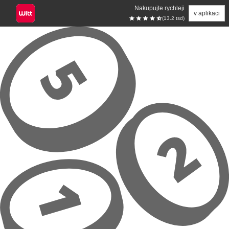
Nakupujte rychleji
v aplikaci
(13.2 tsd)
Přeskočit na hlavní obsah