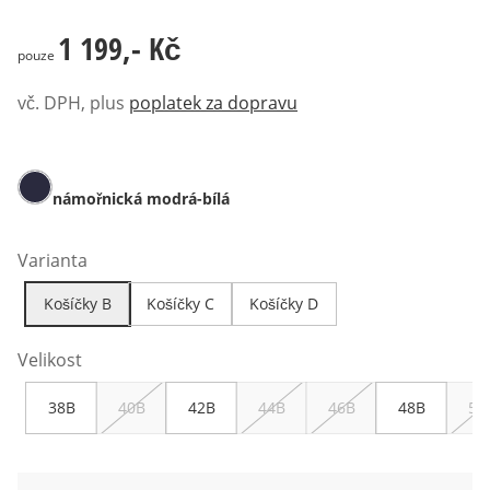
1 199,- Kč
1 199,- Kč
pouze
vč. DPH, plus
poplatek za dopravu
námořnická modrá-bílá
Varianta
Košíčky B
Košíčky C
Košíčky D
Velikost
38B
40B
42B
44B
46B
48B
50