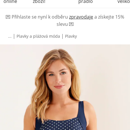
online
zboží!
prádlo
veliko
💌
Přihlaste se nyní k odběru
zpravodaje
a získejte 15%
slevu
💌
|
|
...
Plavky a plážová móda
Plavky