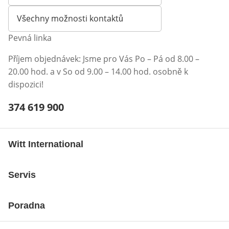
Všechny možnosti kontaktů
Pevná linka
Příjem objednávek: Jsme pro Vás Po – Pá od 8.00 –
20.00 hod. a v So od 9.00 – 14.00 hod. osobně k
dispozici!
Telefonní číslo:
374 619 900
Otevření klienta telefonu
Witt International
Servis
Poradna