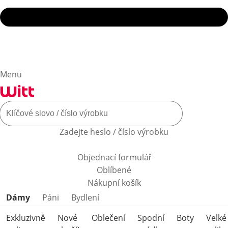
Menu
Zadejte heslo / číslo výrobku
Objednací formulář
Oblíbené
Nákupní košík
Přeskočit kategorie produktů
Dámy
Páni
Bydlení
Exkluzivně
Nové
Oblečení
Spodní
Boty
Velké