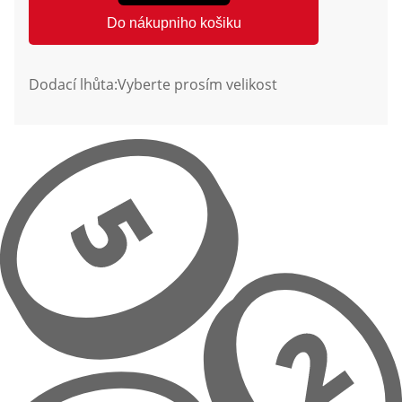
Do nákupniho košiku
Dodací lhůta:
Vyberte prosím velikost