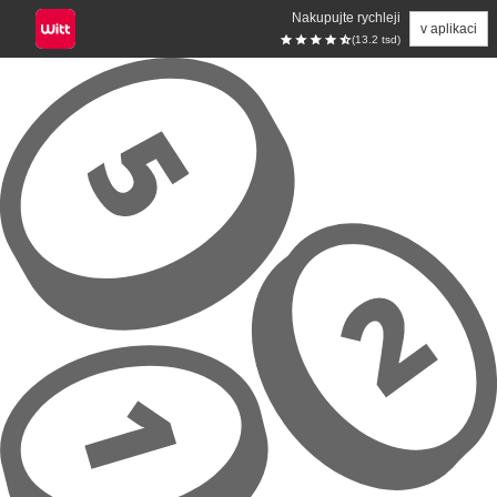
Nakupujte rychleji
v aplikaci
(13.2 tsd)
Přeskočit na hlavní obsah