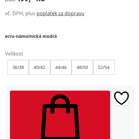
vč. DPH, plus
poplatek za dopravu
ecru-námořnická modrá
Velikost
36/38
40/42
44/46
48/50
52/54