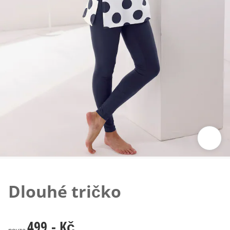
Klepnutím obrázek zvětšíte
Dlouhé tričko
499,- Kč
499,- Kč
pouze