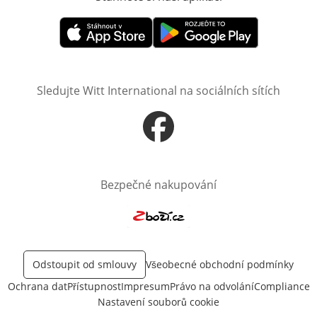
Otevře v novém okně
Otevře v novém okně
Sledujte Witt International na sociálních sítích
Otevře v novém okně
Bezpečné nakupování
Otevře v novém okně
Odstoupit od smlouvy
Všeobecné obchodní podmínky
Ochrana dat
Přístupnost
Impresum
Právo na odvolání
Compliance
Nastavení souborů cookie