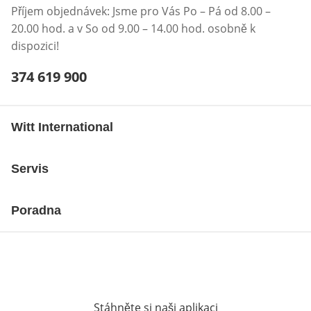
Příjem objednávek: Jsme pro Vás Po – Pá od 8.00 –
20.00 hod. a v So od 9.00 – 14.00 hod. osobně k
dispozici!
Telefonní číslo:
374 619 900
Otevření klienta telefonu
Witt International
Servis
Poradna
Stáhněte si naši aplikaci
Otevře v novém o