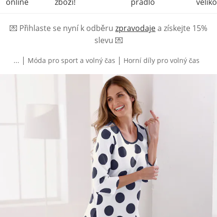
online
zboží!
prádlo
veliko
💌
Přihlaste se nyní k odběru
zpravodaje
a získejte 15%
slevu
💌
|
|
...
Móda pro sport a volný čas
Horní díly pro volný čas