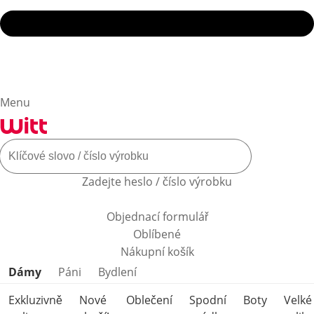
Menu
Zadejte heslo / číslo výrobku
Objednací formulář
Oblíbené
Nákupní košík
Přeskočit kategorie produktů
Dámy
Páni
Bydlení
Exkluzivně
Nové
Oblečení
Spodní
Boty
Velké