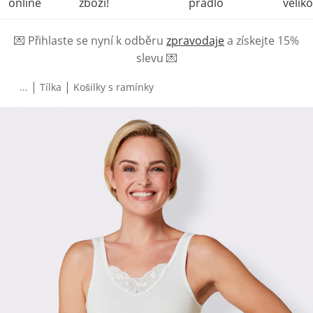
online
zboží!
prádlo
veliko
💌
Přihlaste se nyní k odběru
zpravodaje
a získejte 15%
slevu
💌
|
|
...
Tílka
Košilky s ramínky