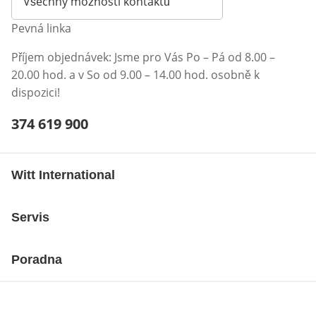
Všechny možnosti kontaktů
Pevná linka
Příjem objednávek: Jsme pro Vás Po – Pá od 8.00 –
20.00 hod. a v So od 9.00 – 14.00 hod. osobně k
dispozici!
Telefonní číslo:
374 619 900
Otevření klienta telefonu
Witt International
Servis
Poradna