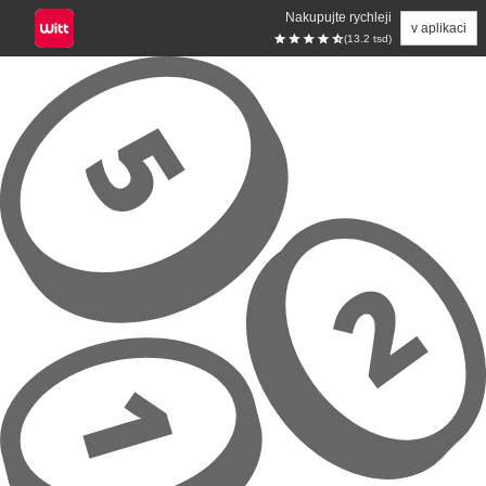
Nakupujte rychleji
v aplikaci
(13.2 tsd)
Přeskočit na hlavní obsah