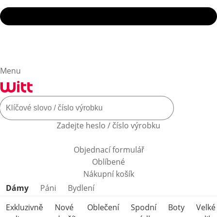
Menu
Zadejte heslo / číslo výrobku
Objednací formulář
Oblíbené
Nákupní košík
Přeskočit kategorie produktů
Dámy
Páni
Bydlení
Exkluzivně
Nové
Oblečení
Spodní
Boty
Velké