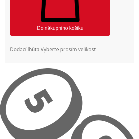
Do nákupniho košiku
Dodací lhůta:
Vyberte prosím velikost