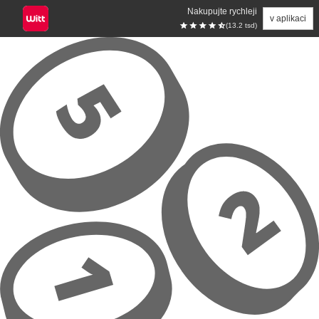
Nakupujte rychleji
v aplikaci
(13.2 tsd)
Přeskočit na hlavní obsah