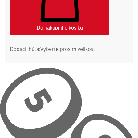
Do nákupniho košiku
Dodací lhůta:
Vyberte prosím velikost