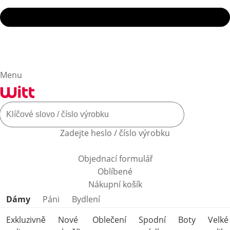
Menu
Zadejte heslo / číslo výrobku
Objednací formulář
Oblíbené
Nákupní košík
Přeskočit kategorie produktů
Dámy
Páni
Bydlení
Exkluzivně
Nové
Oblečení
Spodní
Boty
Velké