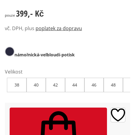
399,- Kč
399,- Kč
pouze
vč. DPH, plus
poplatek za dopravu
námořnická-velbloudí-potisk
Velikost
38
40
42
44
46
48
50