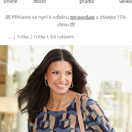
online
zboží!
prádlo
veliko
💌
Přihlaste se nyní k odběru
zpravodaje
a získejte 15%
slevu
💌
|
|
...
Trička
Trička s 3/4 rukávem