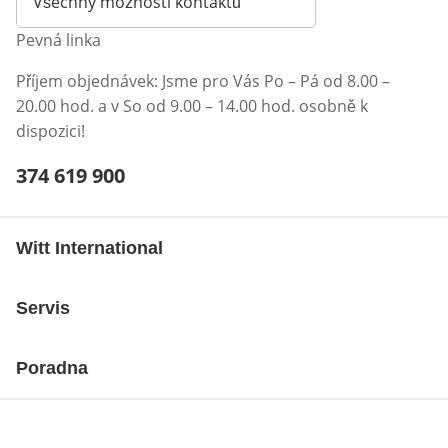
Všechny možnosti kontaktů
Pevná linka
Příjem objednávek: Jsme pro Vás Po – Pá od 8.00 –
20.00 hod. a v So od 9.00 – 14.00 hod. osobně k
dispozici!
Telefonní číslo:
374 619 900
Otevření klienta telefonu
Witt International
Servis
Poradna