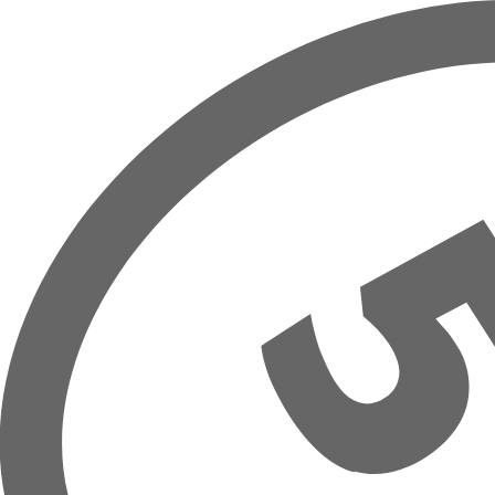
Přeskočit na hlavní obsah