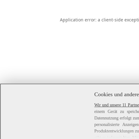
Application error: a
client
-side except
Cookies und andere
Wir und unsere 11 Partne
einem Gerät zu speiche
Datennutzung erfolgt zum
personalisierte Anzei
Produktentwicklungen zu 
gibt es jederzeit
hier
. Mit