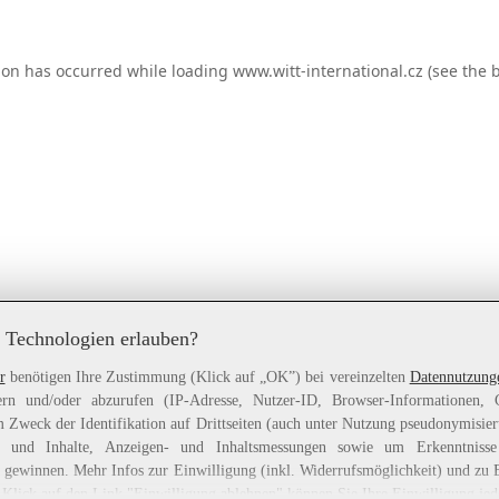
ion has occurred while loading
www.witt-international.cz
(see the
b
 Technologien erlauben?
r
benötigen Ihre Zustimmung (Klick auf „OK”) bei vereinzelten
Datennutzung
rn und/oder abzurufen (IP-Adresse, Nutzer-ID, Browser-Informationen,
 Zweck der Identifikation auf Drittseiten (auch unter Nutzung pseudonymisier
gen und Inhalte, Anzeigen- und Inhaltsmessungen sowie um Erkenntniss
gewinnen. Mehr Infos zur Einwilligung (inkl. Widerrufsmöglichkeit) und zu 
 Klick auf den Link "Einwilligung ablehnen" können Sie Ihre Einwilligung jed