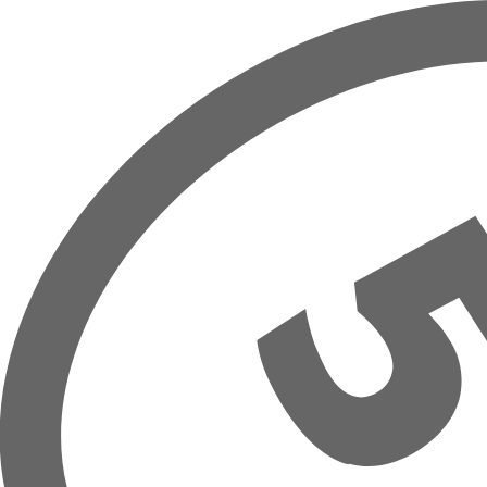
Přeskočit na hlavní obsah