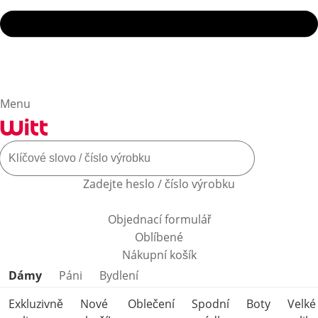
Menu
Zadejte heslo / číslo výrobku
Objednací formulář
Oblíbené
Nákupní košík
Přeskočit kategorie produktů
Dámy
Páni
Bydlení
Exkluzivně
Nové
Oblečení
Spodní
Boty
Velké