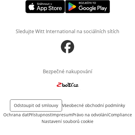
Otevře v novém okně
Otevře v novém okně
Sledujte Witt International na sociálních sítích
Otevře v novém okně
Bezpečné nakupování
Otevře v novém okně
Odstoupit od smlouvy
Všeobecné obchodní podmínky
Ochrana dat
Přístupnost
Impresum
Právo na odvolání
Compliance
Nastavení souborů cookie