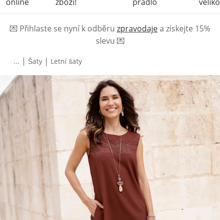
online
zboží!
prádlo
veliko
💌
Přihlaste se nyní k odběru
zpravodaje
a získejte 15%
slevu
💌
|
|
...
Šaty
Letní šaty