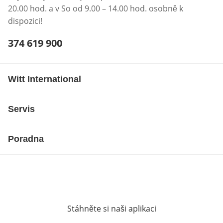
20.00 hod. a v So od 9.00 – 14.00 hod. osobně k
dispozici!
Telefonní číslo:
374 619 900
Otevření klienta telefonu
Witt International
Servis
Poradna
Stáhněte si naši aplikaci
Otevře v novém o