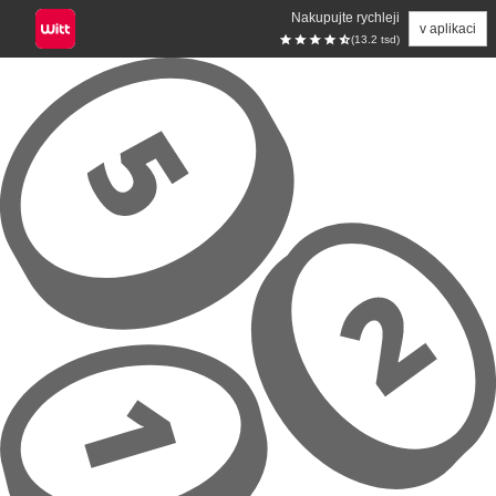
Nakupujte rychleji
v aplikaci
(13.2 tsd)
Přeskočit na hlavní obsah