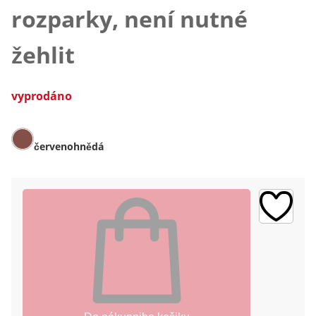
rozparky, není nutné
žehlit
vyprodáno
červenohnědá