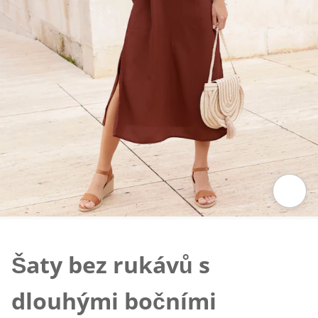
Klepnutím obrázek zvětšíte
Šaty bez rukávů s
dlouhými bočními