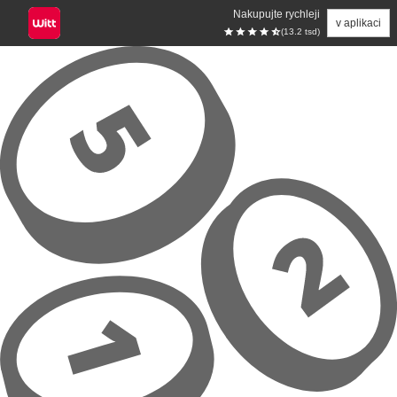
Nakupujte rychleji
v aplikaci
(13.2 tsd)
Přeskočit na hlavní obsah