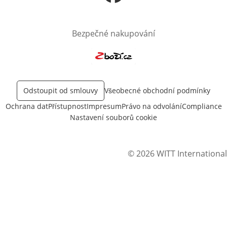
Otevře v novém okně
Bezpečné nakupování
Otevře v novém okně
Odstoupit od smlouvy
Všeobecné obchodní podmínky
Ochrana dat
Přístupnost
Impresum
Právo na odvolání
Compliance
Nastavení souborů cookie
© 2026 WITT International