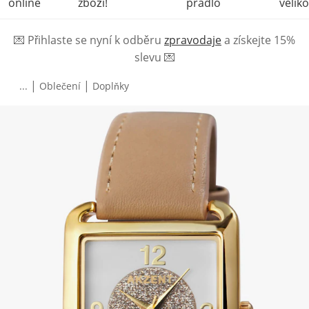
online
zboží!
prádlo
veliko
💌
Přihlaste se nyní k odběru
zpravodaje
a získejte 15%
slevu
💌
|
|
...
Oblečení
Doplňky