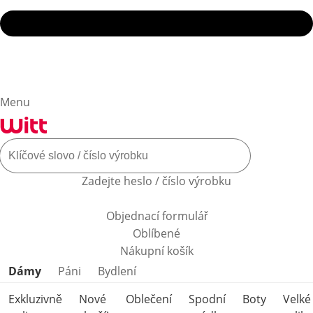
Menu
Zadejte heslo / číslo výrobku
Objednací formulář
Oblíbené
Nákupní košík
Přeskočit kategorie produktů
Dámy
Páni
Bydlení
Exkluzivně
Nové
Oblečení
Spodní
Boty
Velké