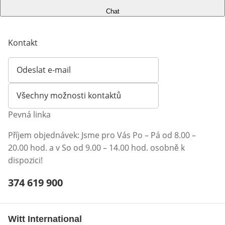
Chat
Kontakt
Odeslat e-mail
Otevírá e-mailového klienta
Všechny možnosti kontaktů
Pevná linka
Příjem objednávek: Jsme pro Vás Po – Pá od 8.00 –
20.00 hod. a v So od 9.00 – 14.00 hod. osobně k
dispozici!
Telefonní číslo:
374 619 900
Otevření klienta telefonu
Witt International