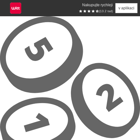
Nakupujte rychleji
v aplikaci
(13.2 tsd)
Přeskočit na hlavní obsah