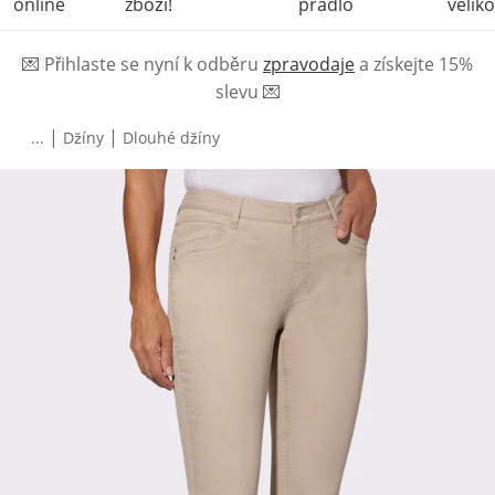
online
zboží!
prádlo
veliko
💌
Přihlaste se nyní k odběru
zpravodaje
a získejte 15%
slevu
💌
|
|
...
Džíny
Dlouhé džíny