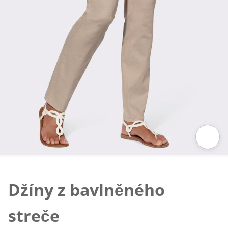
Klepnutím obrázek zvětšíte
Džíny z bavlněného
streče