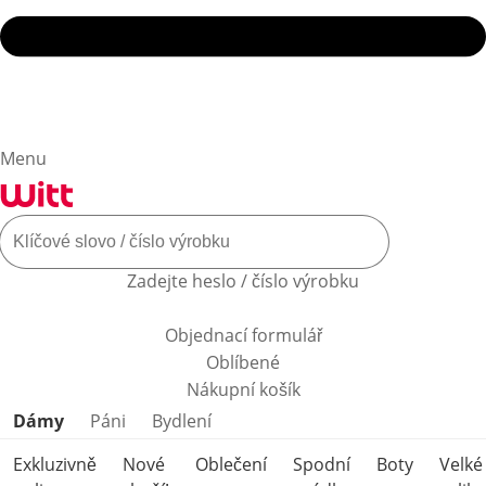
Menu
Zadejte heslo / číslo výrobku
Objednací formulář
Oblíbené
Nákupní košík
Přeskočit kategorie produktů
Dámy
Páni
Bydlení
Exkluzivně
Nové
Oblečení
Spodní
Boty
Velké