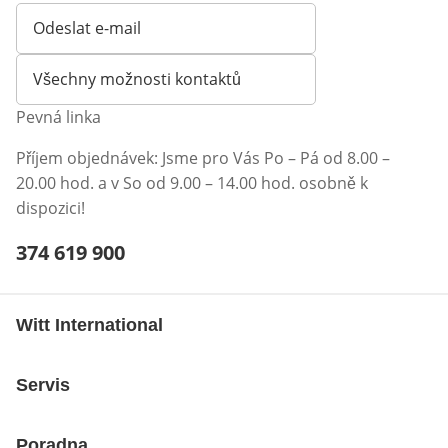
Odeslat e-mail
Otevírá e-mailového klienta
Všechny možnosti kontaktů
Pevná linka
Příjem objednávek: Jsme pro Vás Po – Pá od 8.00 –
20.00 hod. a v So od 9.00 – 14.00 hod. osobně k
dispozici!
Telefonní číslo:
374 619 900
Otevření klienta telefonu
Witt International
Servis
Poradna