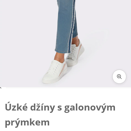
Klepnutím obrázek zvětšíte
Úzké džíny s galonovým
prýmkem