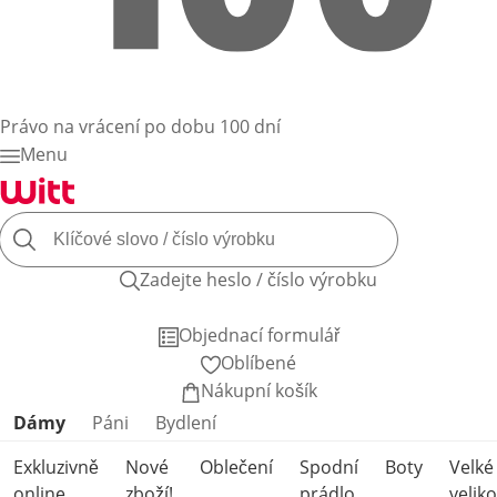
Právo na vrácení po dobu 100 dní
Menu
Zadejte heslo / číslo výrobku
Objednací formulář
Oblíbené
Nákupní košík
Přeskočit kategorie produktů
Dámy
Páni
Bydlení
Exkluzivně
Nové
Oblečení
Spodní
Boty
Velké
online
zboží!
prádlo
veliko