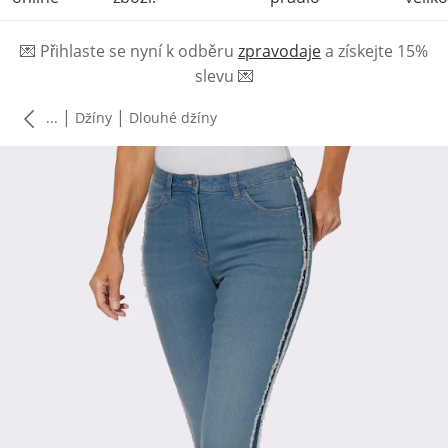
💌
Přihlaste se nyní k odběru
zpravodaje
a získejte 15%
slevu
💌
|
|
...
Džíny
Dlouhé džíny