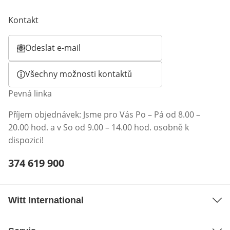
Kontakt
Odeslat e-mail
Otevírá e-mailového klienta
Všechny možnosti kontaktů
Pevná linka
Příjem objednávek: Jsme pro Vás Po – Pá od 8.00 –
20.00 hod. a v So od 9.00 – 14.00 hod. osobně k
dispozici!
Telefonní číslo:
374 619 900
Otevření klienta telefonu
Witt International