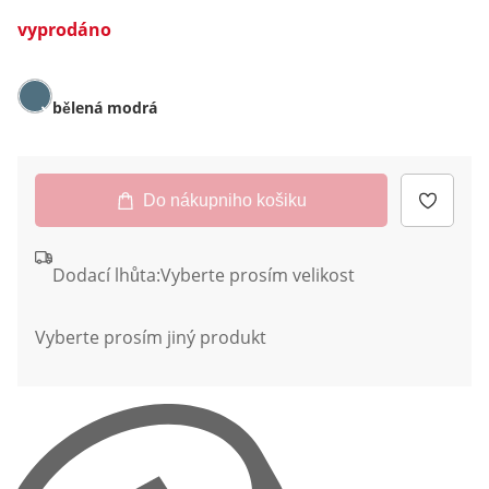
vyprodáno
bělená modrá
Do nákupniho košiku
Dodací lhůta:
Vyberte prosím velikost
Vyberte prosím jiný produkt