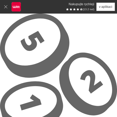
Nakupujte rychleji
v aplikaci
(13.2 tsd)
Přeskočit na hlavní obsah