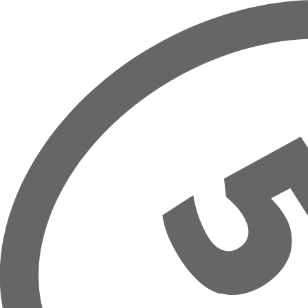
Přeskočit na hlavní obsah