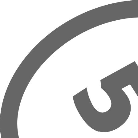
Přeskočit na hlavní obsah